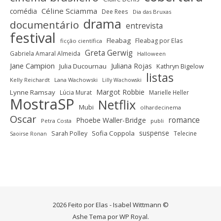
Céline Sciamma
comédia
Dee Rees
Dia das Bruxas
drama
documentário
entrevista
festival
Fleabag
Fleabag por Elas
ficção científica
Greta Gerwig
Gabriela Amaral Almeida
Halloween
Jane Campion
Juliana Rojas
Julia Ducournau
Kathryn Bigelow
listas
Kelly Reichardt
Lana Wachowski
Lilly Wachowski
Margot Robbie
Lynne Ramsay
Lúcia Murat
Marielle Heller
MostraSP
Netflix
Mubi
olhardecinema
Oscar
romance
Phoebe Waller-Bridge
Petra Costa
publi
suspense
Sofia Coppola
Sarah Polley
Telecine
Saoirse Ronan
2026 Feito por Elas - Isabel Wittmann ©
Ashe Tema por
WP Royal
.