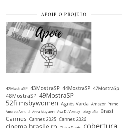
APOIE O PROJETO
43MostraSP
44MostraSP
47MostraSp
42MostraSP
49MostraSP
48MostraSP
52filmsbywomen
Agnès Varda
Amazon Prime
Brasil
Andrea Arnold
Ava DuVernay
biografia
Anna Muylaert
Cannes
Cannes 2025
Cannes 2026
cobertura
cinema brasileiro
Claire Denis