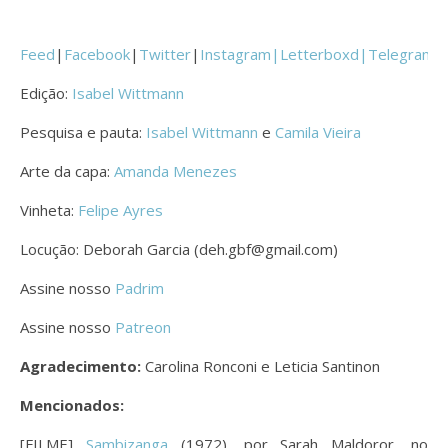
Feed
|
Facebook
|
Twitter
|
Instagram|
Letterboxd
|
Telegram
Edição:
Isabel Wittmann
Pesquisa e pauta:
Isabel Wittmann
e
Camila Vieira
Arte da capa:
Amanda Menezes
Vinheta:
Felipe Ayres
Locução: Deborah Garcia (deh.gbf@gmail.com)
Assine nosso
Padrim
Assine nosso
Patreon
Agradecimento:
Carolina Ronconi e Leticia Santinon
Mencionados:
[FILME]
Sambizanga
(1972), por Sarah Maldoror, no