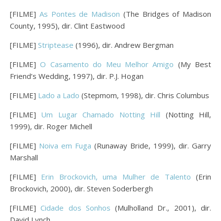
[FILME]
As Pontes de Madison
(The Bridges of Madison
County, 1995), dir. Clint Eastwood
[FILME]
Striptease
(1996), dir. Andrew Bergman
[FILME]
O Casamento do Meu Melhor Amigo
(My Best
Friend’s Wedding, 1997), dir. P.J. Hogan
[FILME]
Lado a Lado
(Stepmom, 1998), dir. Chris Columbus
[FILME]
Um Lugar Chamado Notting Hill
(Notting Hill,
1999), dir. Roger Michell
[FILME]
Noiva em Fuga
(Runaway Bride, 1999), dir. Garry
Marshall
[FILME]
Erin Brockovich, uma Mulher de Talento
(Erin
Brockovich, 2000), dir. Steven Soderbergh
[FILME]
Cidade dos Sonhos
(Mulholland Dr., 2001), dir.
David Lynch