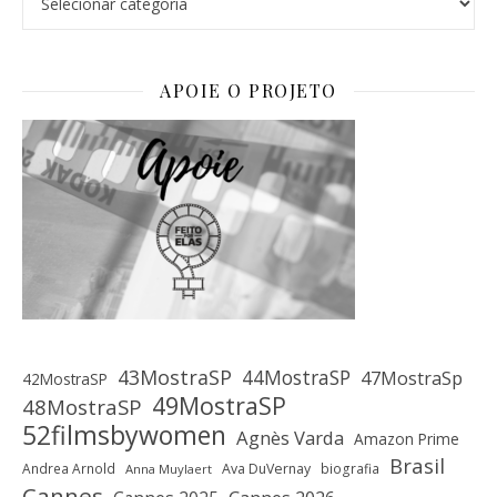
APOIE O PROJETO
43MostraSP
44MostraSP
47MostraSp
42MostraSP
49MostraSP
48MostraSP
52filmsbywomen
Agnès Varda
Amazon Prime
Brasil
Andrea Arnold
Ava DuVernay
biografia
Anna Muylaert
Cannes