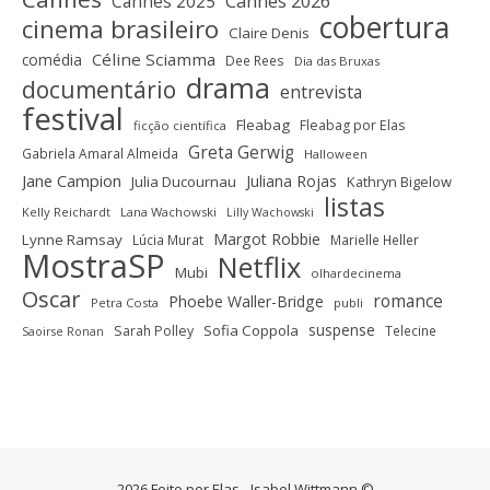
Cannes 2025
Cannes 2026
cobertura
cinema brasileiro
Claire Denis
Céline Sciamma
comédia
Dee Rees
Dia das Bruxas
drama
documentário
entrevista
festival
Fleabag
Fleabag por Elas
ficção científica
Greta Gerwig
Gabriela Amaral Almeida
Halloween
Jane Campion
Juliana Rojas
Julia Ducournau
Kathryn Bigelow
listas
Kelly Reichardt
Lana Wachowski
Lilly Wachowski
Margot Robbie
Lynne Ramsay
Lúcia Murat
Marielle Heller
MostraSP
Netflix
Mubi
olhardecinema
Oscar
romance
Phoebe Waller-Bridge
Petra Costa
publi
suspense
Sofia Coppola
Sarah Polley
Telecine
Saoirse Ronan
2026 Feito por Elas - Isabel Wittmann ©