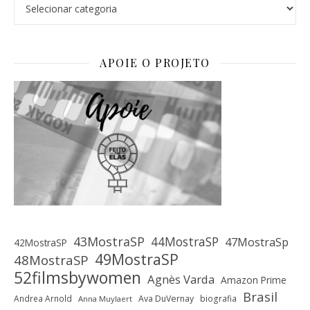
Categorias
APOIE O PROJETO
43MostraSP
44MostraSP
47MostraSp
42MostraSP
49MostraSP
48MostraSP
52filmsbywomen
Agnès Varda
Amazon Prime
Brasil
Andrea Arnold
Ava DuVernay
biografia
Anna Muylaert