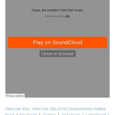
Feito por Elas
·
Feito Por Elas #192 Encaixotando Helena
Feed
|
Facebook
|
Twitter
|
Instagram |
Letterboxd
|