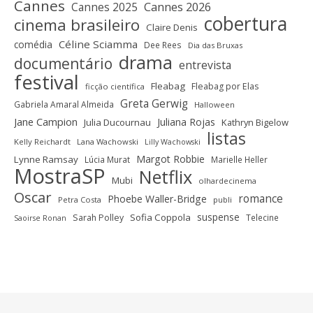
Cannes
Cannes 2025
Cannes 2026
cobertura
cinema brasileiro
Claire Denis
Céline Sciamma
comédia
Dee Rees
Dia das Bruxas
drama
documentário
entrevista
festival
Fleabag
Fleabag por Elas
ficção científica
Greta Gerwig
Gabriela Amaral Almeida
Halloween
Jane Campion
Juliana Rojas
Julia Ducournau
Kathryn Bigelow
listas
Kelly Reichardt
Lana Wachowski
Lilly Wachowski
Margot Robbie
Lynne Ramsay
Lúcia Murat
Marielle Heller
MostraSP
Netflix
Mubi
olhardecinema
Oscar
romance
Phoebe Waller-Bridge
Petra Costa
publi
suspense
Sofia Coppola
Sarah Polley
Telecine
Saoirse Ronan