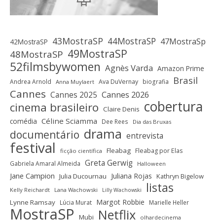
43MostraSP
44MostraSP
47MostraSp
42MostraSP
49MostraSP
48MostraSP
52filmsbywomen
Agnès Varda
Amazon Prime
Brasil
Andrea Arnold
Ava DuVernay
biografia
Anna Muylaert
Cannes
Cannes 2025
Cannes 2026
cobertura
cinema brasileiro
Claire Denis
Céline Sciamma
comédia
Dee Rees
Dia das Bruxas
drama
documentário
entrevista
festival
Fleabag
Fleabag por Elas
ficção científica
Greta Gerwig
Gabriela Amaral Almeida
Halloween
Jane Campion
Juliana Rojas
Julia Ducournau
Kathryn Bigelow
listas
Kelly Reichardt
Lana Wachowski
Lilly Wachowski
Margot Robbie
Lynne Ramsay
Lúcia Murat
Marielle Heller
MostraSP
Netflix
Mubi
olhardecinema