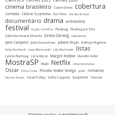
Cannes 2025
Cannes 2026
cobertura
cinema brasileiro
Claire Denis
Céline Sciamma
comédia
Dee Rees
Dia das Bruxas
drama
documentário
entrevista
festival
Fleabag
Fleabag por Elas
ficção científica
Greta Gerwig
Gabriela Amaral Almeida
Halloween
Jane Campion
Juliana Rojas
Julia Ducournau
Kathryn Bigelow
listas
Kelly Reichardt
Lana Wachowski
Lilly Wachowski
Margot Robbie
Lynne Ramsay
Lúcia Murat
Marielle Heller
MostraSP
Netflix
Mubi
olhardecinema
Oscar
romance
Phoebe Waller-Bridge
Petra Costa
publi
suspense
Sofia Coppola
Sarah Polley
Telecine
Saoirse Ronan
2026 Feito por Elas - Isabel Wittmann ©