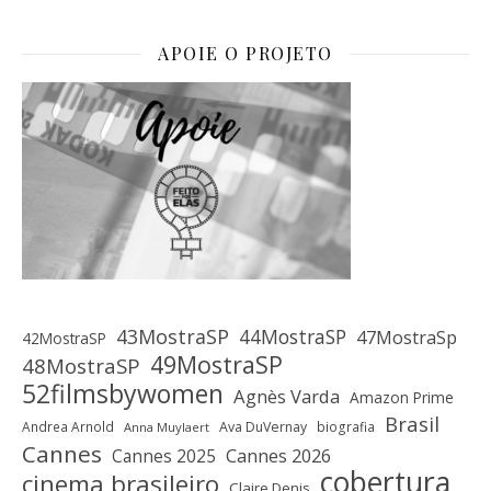
APOIE O PROJETO
43MostraSP
44MostraSP
47MostraSp
42MostraSP
49MostraSP
48MostraSP
52filmsbywomen
Agnès Varda
Amazon Prime
Brasil
Andrea Arnold
Ava DuVernay
biografia
Anna Muylaert
Cannes
Cannes 2025
Cannes 2026
cobertura
cinema brasileiro
Claire Denis