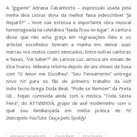
A “gigante” Adriana Calcanhotto – expressão usada pela
minha diva Letrux dona da melhor faixa indescritível “Já
Reparô?” – teve sua extensa e importante obra musical
homenageada na coletânea “Nada ficou no lugar”. A cantora
disse que não acha graça em regravações fiéis e os
artistas escolhidos tiveram a manha em deixar suas
marcas nos muitos
covers
elencados. Entre outras cantoras
e faixas, “Vai Saber?” de Larissa Luz, arrisca um ensaio de
Elza Soares. Mãeana retorna depois de uns shows da Xuxa
com “O Amor me Escolheu”. “Seu Pensamento” entrega
novo
hit
para os fãs do primeiro trabalho da
cult
indie
tecno-brega Duda Beat. “Pode se Remoer” da Preta
Gil… Fiquei comovida ainda com a mística “Toda Sexta
Feira”, do ÀTTØØXXÁ, grupo de axé moderninho com o
qual sou familiarizada em minha prática de
Fit
Dance
pelo
YouTube
. Ouça pelo
Spotify
!
Adriana Calcanhotto
Duda Beat
Elza Soares