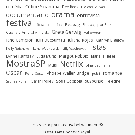
Céline Sciamma
comédia
Dee Rees
Dia das Bruxas
drama
documentário
entrevista
festival
Fleabag
Fleabag por Elas
ficção científica
Greta Gerwig
Gabriela Amaral Almeida
Halloween
Jane Campion
Juliana Rojas
Julia Ducournau
Kathryn Bigelow
listas
Kelly Reichardt
Lana Wachowski
Lilly Wachowski
Margot Robbie
Lynne Ramsay
Lúcia Murat
Marielle Heller
MostraSP
Netflix
Mubi
olhardecinema
Oscar
romance
Phoebe Waller-Bridge
Petra Costa
publi
suspense
Sofia Coppola
Sarah Polley
Telecine
Saoirse Ronan
2026 Feito por Elas - Isabel Wittmann ©
Ashe Tema por
WP Royal
.