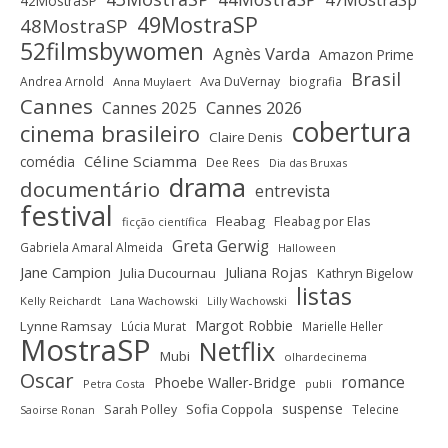
47MostraSp
42MostraSP
49MostraSP
48MostraSP
52filmsbywomen
Agnès Varda
Amazon Prime
Brasil
Andrea Arnold
Ava DuVernay
biografia
Anna Muylaert
Cannes
Cannes 2025
Cannes 2026
cobertura
cinema brasileiro
Claire Denis
Céline Sciamma
comédia
Dee Rees
Dia das Bruxas
drama
documentário
entrevista
festival
Fleabag
Fleabag por Elas
ficção científica
Greta Gerwig
Gabriela Amaral Almeida
Halloween
Jane Campion
Juliana Rojas
Julia Ducournau
Kathryn Bigelow
listas
Kelly Reichardt
Lana Wachowski
Lilly Wachowski
Margot Robbie
Lynne Ramsay
Lúcia Murat
Marielle Heller
MostraSP
Netflix
Mubi
olhardecinema
Oscar
romance
Phoebe Waller-Bridge
Petra Costa
publi
suspense
Sofia Coppola
Sarah Polley
Telecine
Saoirse Ronan