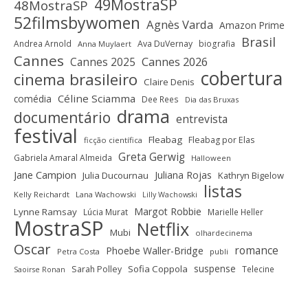
49MostraSP
48MostraSP
52filmsbywomen
Agnès Varda
Amazon Prime
Brasil
Andrea Arnold
Ava DuVernay
biografia
Anna Muylaert
Cannes
Cannes 2025
Cannes 2026
cobertura
cinema brasileiro
Claire Denis
Céline Sciamma
comédia
Dee Rees
Dia das Bruxas
drama
documentário
entrevista
festival
Fleabag
Fleabag por Elas
ficção científica
Greta Gerwig
Gabriela Amaral Almeida
Halloween
Jane Campion
Juliana Rojas
Julia Ducournau
Kathryn Bigelow
listas
Kelly Reichardt
Lana Wachowski
Lilly Wachowski
Margot Robbie
Lynne Ramsay
Lúcia Murat
Marielle Heller
MostraSP
Netflix
Mubi
olhardecinema
Oscar
romance
Phoebe Waller-Bridge
Petra Costa
publi
suspense
Sofia Coppola
Sarah Polley
Telecine
Saoirse Ronan