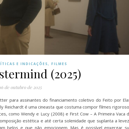
,
ÍTICAS E INDICAÇÕES
FILMES
termind (2025)
16 de outubro de 2025
ter para assinantes do financiamento coletivo do Feito por Ela
Kelly Reichardt é uma cineasta que costuma compor filmes rigoros
es, como Wendy e Lucy (2008) e First Cow – A Primeira Vaca 
omposição estética e até certa solenidade que suplanta a leve
am belos e que não emocionem. Mas é possível enxergar s