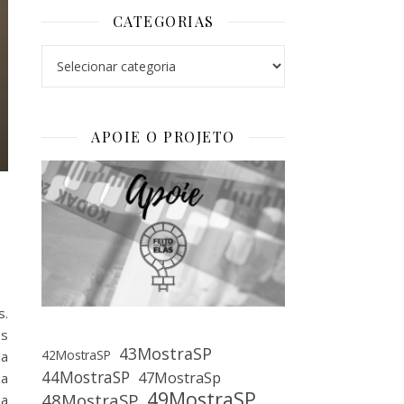
CATEGORIAS
Categorias
APOIE O PROJETO
s.
os
43MostraSP
42MostraSP
da
44MostraSP
47MostraSp
za
49MostraSP
48MostraSP
ua