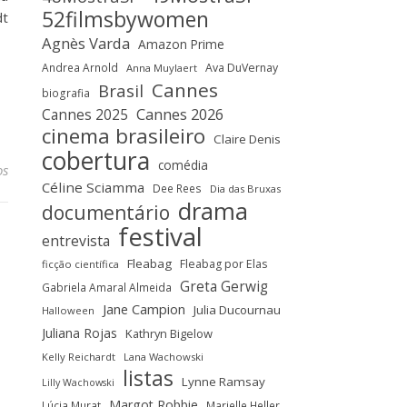
52filmsbywomen
dt
Agnès Varda
Amazon Prime
Andrea Arnold
Ava DuVernay
Anna Muylaert
Cannes
Brasil
biografia
Cannes 2025
Cannes 2026
cinema brasileiro
Claire Denis
cobertura
comédia
os
Céline Sciamma
Dee Rees
Dia das Bruxas
drama
documentário
festival
entrevista
Fleabag
Fleabag por Elas
ficção científica
Greta Gerwig
Gabriela Amaral Almeida
Jane Campion
Julia Ducournau
Halloween
Juliana Rojas
Kathryn Bigelow
Kelly Reichardt
Lana Wachowski
listas
Lynne Ramsay
Lilly Wachowski
Margot Robbie
Lúcia Murat
Marielle Heller