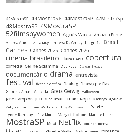
43MostraSP
44MostraSP
47MostraSp
42MostraSP
49MostraSP
48MostraSP
52filmsbywomen
Agnès Varda
Amazon Prime
Brasil
Andrea Arnold
Ava DuVernay
biografia
Anna Muylaert
Cannes
Cannes 2025
Cannes 2026
cobertura
cinema brasileiro
Claire Denis
Céline Sciamma
comédia
Dee Rees
Dia das Bruxas
drama
documentário
entrevista
festival
Fleabag
Fleabag por Elas
ficção científica
Greta Gerwig
Gabriela Amaral Almeida
Halloween
Jane Campion
Juliana Rojas
Julia Ducournau
Kathryn Bigelow
listas
Kelly Reichardt
Lana Wachowski
Lilly Wachowski
Margot Robbie
Lynne Ramsay
Lúcia Murat
Marielle Heller
MostraSP
Netflix
Mubi
olhardecinema
Oscar
romance
Phoebe Waller-Bridge
Petra Costa
publi