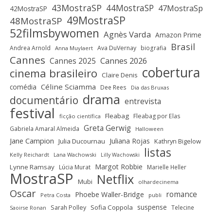
43MostraSP
44MostraSP
47MostraSp
42MostraSP
49MostraSP
48MostraSP
52filmsbywomen
Agnès Varda
Amazon Prime
Brasil
Andrea Arnold
Ava DuVernay
biografia
Anna Muylaert
Cannes
Cannes 2025
Cannes 2026
cobertura
cinema brasileiro
Claire Denis
Céline Sciamma
comédia
Dee Rees
Dia das Bruxas
drama
documentário
entrevista
festival
Fleabag
Fleabag por Elas
ficção científica
Greta Gerwig
Gabriela Amaral Almeida
Halloween
Jane Campion
Juliana Rojas
Julia Ducournau
Kathryn Bigelow
listas
Kelly Reichardt
Lana Wachowski
Lilly Wachowski
Margot Robbie
Lynne Ramsay
Lúcia Murat
Marielle Heller
MostraSP
Netflix
Mubi
olhardecinema
Oscar
romance
Phoebe Waller-Bridge
Petra Costa
publi
suspense
Sofia Coppola
Sarah Polley
Telecine
Saoirse Ronan