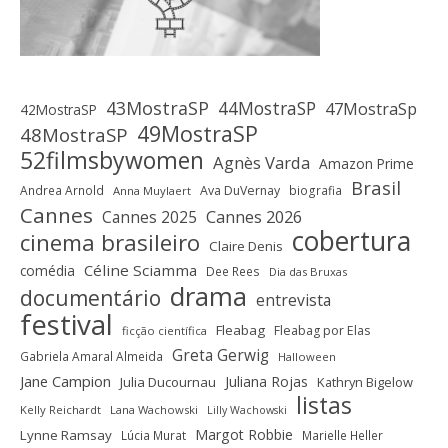
43MostraSP
44MostraSP
47MostraSp
42MostraSP
49MostraSP
48MostraSP
52filmsbywomen
Agnès Varda
Amazon Prime
Brasil
Andrea Arnold
Ava DuVernay
biografia
Anna Muylaert
Cannes
Cannes 2025
Cannes 2026
cobertura
cinema brasileiro
Claire Denis
Céline Sciamma
comédia
Dee Rees
Dia das Bruxas
drama
documentário
entrevista
festival
Fleabag
Fleabag por Elas
ficção científica
Greta Gerwig
Gabriela Amaral Almeida
Halloween
Jane Campion
Juliana Rojas
Julia Ducournau
Kathryn Bigelow
listas
Kelly Reichardt
Lana Wachowski
Lilly Wachowski
Margot Robbie
Lynne Ramsay
Lúcia Murat
Marielle Heller