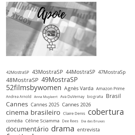
43MostraSP
44MostraSP
47MostraSp
42MostraSP
49MostraSP
48MostraSP
52filmsbywomen
Agnès Varda
Amazon Prime
Brasil
Andrea Arnold
Ava DuVernay
biografia
Anna Muylaert
Cannes
Cannes 2025
Cannes 2026
cobertura
cinema brasileiro
Claire Denis
Céline Sciamma
comédia
Dee Rees
Dia das Bruxas
drama
documentário
entrevista