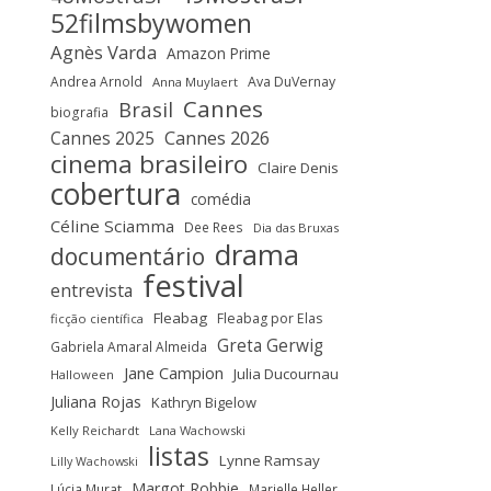
52filmsbywomen
Agnès Varda
Amazon Prime
Andrea Arnold
Ava DuVernay
Anna Muylaert
Cannes
Brasil
biografia
Cannes 2025
Cannes 2026
cinema brasileiro
Claire Denis
cobertura
comédia
Céline Sciamma
Dee Rees
Dia das Bruxas
drama
documentário
festival
entrevista
Fleabag
Fleabag por Elas
ficção científica
Greta Gerwig
Gabriela Amaral Almeida
Jane Campion
Julia Ducournau
Halloween
Juliana Rojas
Kathryn Bigelow
Kelly Reichardt
Lana Wachowski
listas
Lynne Ramsay
Lilly Wachowski
Margot Robbie
Lúcia Murat
Marielle Heller