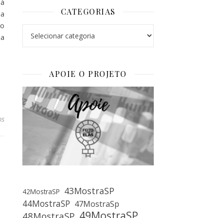
 à
CATEGORIAS
sa
to
Categorias
sa
APOIE O PROJETO
os
43MostraSP
42MostraSP
44MostraSP
47MostraSp
49MostraSP
48MostraSP