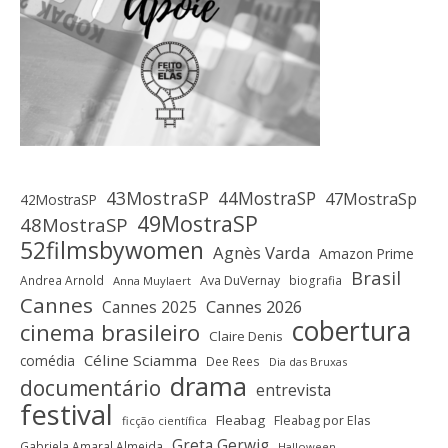
43MostraSP
44MostraSP
47MostraSp
42MostraSP
49MostraSP
48MostraSP
52filmsbywomen
Agnès Varda
Amazon Prime
Brasil
Andrea Arnold
Ava DuVernay
biografia
Anna Muylaert
Cannes
Cannes 2025
Cannes 2026
cobertura
cinema brasileiro
Claire Denis
Céline Sciamma
comédia
Dee Rees
Dia das Bruxas
drama
documentário
entrevista
festival
Fleabag
Fleabag por Elas
ficção científica
Greta Gerwig
Gabriela Amaral Almeida
Halloween