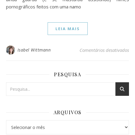
pornográficos feitos com uma namo
LEIA MAIS
em 
Isabel Wittmann
Comentários desativados
PESQUISA
ARQUIVOS
Arquivos