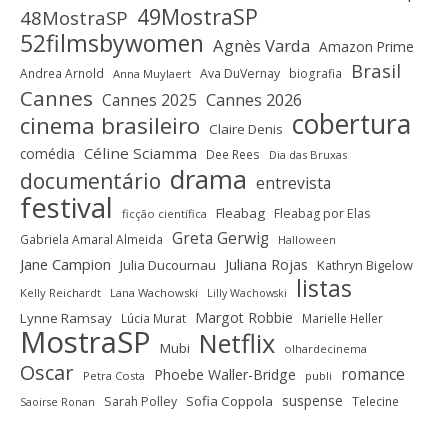
49MostraSP
48MostraSP
52filmsbywomen
Agnès Varda
Amazon Prime
Brasil
Andrea Arnold
Ava DuVernay
biografia
Anna Muylaert
Cannes
Cannes 2025
Cannes 2026
cobertura
cinema brasileiro
Claire Denis
Céline Sciamma
comédia
Dee Rees
Dia das Bruxas
drama
documentário
entrevista
festival
Fleabag
Fleabag por Elas
ficção científica
Greta Gerwig
Gabriela Amaral Almeida
Halloween
Jane Campion
Juliana Rojas
Julia Ducournau
Kathryn Bigelow
listas
Kelly Reichardt
Lana Wachowski
Lilly Wachowski
Margot Robbie
Lynne Ramsay
Lúcia Murat
Marielle Heller
MostraSP
Netflix
Mubi
olhardecinema
Oscar
romance
Phoebe Waller-Bridge
Petra Costa
publi
suspense
Sofia Coppola
Sarah Polley
Telecine
Saoirse Ronan