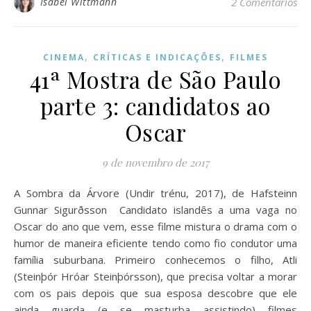
Isabel Wittmann
2 Comentários
,
,
CINEMA
CRÍTICAS E INDICAÇÕES
FILMES
41ª Mostra de São Paulo
parte 3: candidatos ao
Oscar
9 de novembro de 2017
A Sombra da Árvore (Undir trénu, 2017), de Hafsteinn
Gunnar Sigurðsson Candidato islandês a uma vaga no
Oscar do ano que vem, esse filme mistura o drama com o
humor de maneira eficiente tendo como fio condutor uma
família suburbana. Primeiro conhecemos o filho, Atli
(Steinþór Hróar Steinþórsson), que precisa voltar a morar
com os pais depois que sua esposa descobre que ele
ainda guarda (e se masturba assistindo) filmes