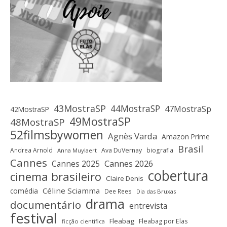
43MostraSP
44MostraSP
47MostraSp
42MostraSP
49MostraSP
48MostraSP
52filmsbywomen
Agnès Varda
Amazon Prime
Brasil
Andrea Arnold
Ava DuVernay
biografia
Anna Muylaert
Cannes
Cannes 2025
Cannes 2026
cobertura
cinema brasileiro
Claire Denis
Céline Sciamma
comédia
Dee Rees
Dia das Bruxas
drama
documentário
entrevista
festival
Fleabag
Fleabag por Elas
ficção científica