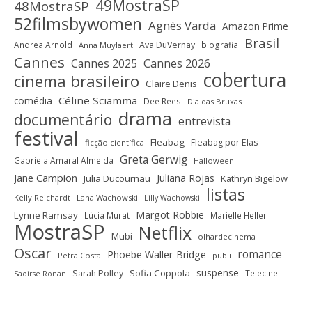
49MostraSP
48MostraSP
52filmsbywomen
Agnès Varda
Amazon Prime
Brasil
Andrea Arnold
Ava DuVernay
biografia
Anna Muylaert
Cannes
Cannes 2025
Cannes 2026
cobertura
cinema brasileiro
Claire Denis
Céline Sciamma
comédia
Dee Rees
Dia das Bruxas
drama
documentário
entrevista
festival
Fleabag
Fleabag por Elas
ficção científica
Greta Gerwig
Gabriela Amaral Almeida
Halloween
Jane Campion
Juliana Rojas
Julia Ducournau
Kathryn Bigelow
listas
Kelly Reichardt
Lana Wachowski
Lilly Wachowski
Margot Robbie
Lynne Ramsay
Lúcia Murat
Marielle Heller
MostraSP
Netflix
Mubi
olhardecinema
Oscar
romance
Phoebe Waller-Bridge
Petra Costa
publi
suspense
Sofia Coppola
Sarah Polley
Telecine
Saoirse Ronan