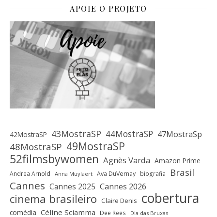
APOIE O PROJETO
43MostraSP
44MostraSP
47MostraSp
42MostraSP
49MostraSP
48MostraSP
52filmsbywomen
Agnès Varda
Amazon Prime
Brasil
Andrea Arnold
Ava DuVernay
biografia
Anna Muylaert
Cannes
Cannes 2025
Cannes 2026
cobertura
cinema brasileiro
Claire Denis
Céline Sciamma
comédia
Dee Rees
Dia das Bruxas