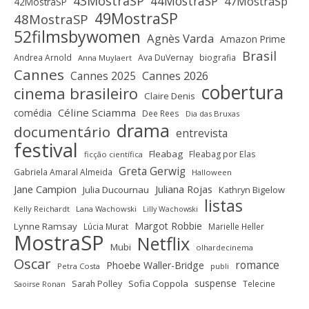
43MostraSP
44MostraSP
47MostraSp
42MostraSP
49MostraSP
48MostraSP
52filmsbywomen
Agnès Varda
Amazon Prime
Brasil
Andrea Arnold
Ava DuVernay
biografia
Anna Muylaert
Cannes
Cannes 2025
Cannes 2026
cobertura
cinema brasileiro
Claire Denis
Céline Sciamma
comédia
Dee Rees
Dia das Bruxas
drama
documentário
entrevista
festival
Fleabag
Fleabag por Elas
ficção científica
Greta Gerwig
Gabriela Amaral Almeida
Halloween
Jane Campion
Juliana Rojas
Julia Ducournau
Kathryn Bigelow
listas
Kelly Reichardt
Lana Wachowski
Lilly Wachowski
Margot Robbie
Lynne Ramsay
Lúcia Murat
Marielle Heller
MostraSP
Netflix
Mubi
olhardecinema
Oscar
romance
Phoebe Waller-Bridge
Petra Costa
publi
suspense
Sofia Coppola
Sarah Polley
Telecine
Saoirse Ronan