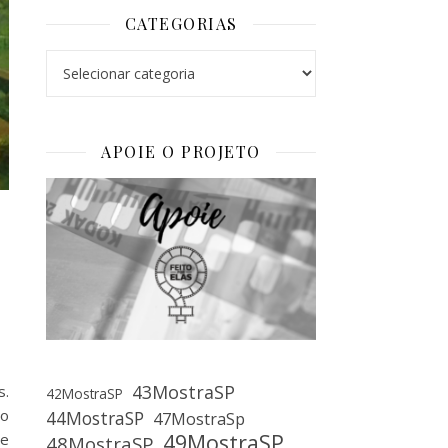
CATEGORIAS
Categorias
APOIE O PROJETO
43MostraSP
s.
42MostraSP
ão
44MostraSP
47MostraSp
49MostraSP
 e
48MostraSP