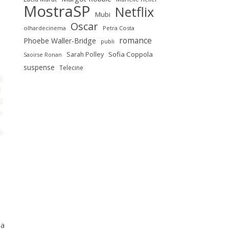
MostraSP
Netflix
Mubi
Oscar
olhardecinema
Petra Costa
romance
Phoebe Waller-Bridge
publi
Sofia Coppola
Sarah Polley
Saoirse Ronan
suspense
Telecine
sa