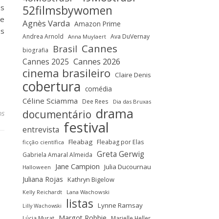
os
52filmsbywomen
de
Agnès Varda
Amazon Prime
os
Andrea Arnold
Ava DuVernay
Anna Muylaert
Cannes
Brasil
biografia
Cannes 2025
Cannes 2026
cinema brasileiro
Claire Denis
cobertura
comédia
Céline Sciamma
Dee Rees
Dia das Bruxas
drama
documentário
os
festival
entrevista
Fleabag
Fleabag por Elas
ficção científica
Greta Gerwig
Gabriela Amaral Almeida
Jane Campion
Julia Ducournau
Halloween
Juliana Rojas
Kathryn Bigelow
Kelly Reichardt
Lana Wachowski
listas
Lynne Ramsay
Lilly Wachowski
Margot Robbie
Lúcia Murat
Marielle Heller