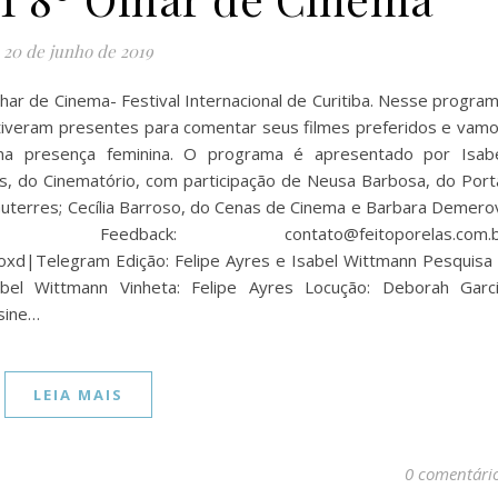
20 de junho de 2019
lhar de Cinema- Festival Internacional de Curitiba. Nesse progra
tiveram presentes para comentar seus filmes preferidos e vam
na presença feminina. O programa é apresentado por Isab
, do Cinematório, com participação de Neusa Barbosa, do Port
 Guterres; Cecília Barroso, do Cenas de Cinema e Barbara Demero
ack: contato@feitoporelas.com.b
d|Telegram Edição: Felipe Ayres e Isabel Wittmann Pesquisa
bel Wittmann Vinheta: Felipe Ayres Locução: Deborah Garc
sine…
LEIA MAIS
0 comentári