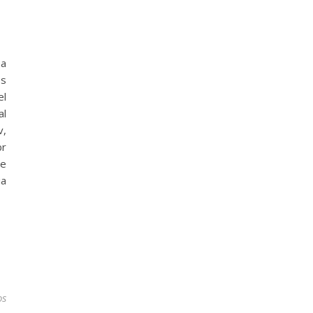
ma
os
el
al
v,
r
 e
ia
os