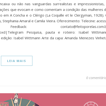
aixa ou não nas vanguardas surrealistas e impressionistas,
nsações que evocam e como comentam a condição das mulheres 
o em A Concha e o Clérigo (La Coquille et le Clergyman, 1928).
Stephania Amaral e Camila Vieira. Oferecimento: Telecine: aces
: contato@feitoporelas.com.b
boxd|Telegram Pesquisa, pauta e roteiro: Isabel Wittman
e edição: Isabel Wittmann Arte da capa: Amanda Menezes Vinhet
LEIA MAIS
0 comentári