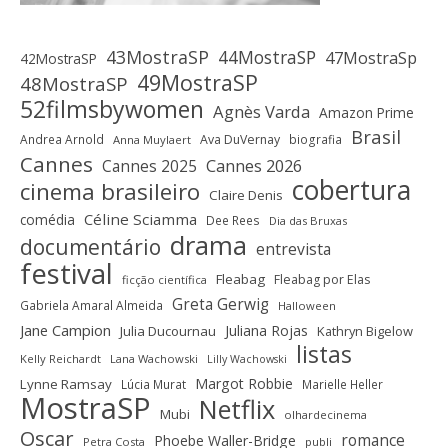
43MostraSP
44MostraSP
47MostraSp
42MostraSP
49MostraSP
48MostraSP
52filmsbywomen
Agnès Varda
Amazon Prime
Brasil
Andrea Arnold
Ava DuVernay
biografia
Anna Muylaert
Cannes
Cannes 2025
Cannes 2026
cobertura
cinema brasileiro
Claire Denis
Céline Sciamma
comédia
Dee Rees
Dia das Bruxas
drama
documentário
entrevista
festival
Fleabag
Fleabag por Elas
ficção científica
Greta Gerwig
Gabriela Amaral Almeida
Halloween
Jane Campion
Juliana Rojas
Julia Ducournau
Kathryn Bigelow
listas
Kelly Reichardt
Lana Wachowski
Lilly Wachowski
Margot Robbie
Lynne Ramsay
Lúcia Murat
Marielle Heller
MostraSP
Netflix
Mubi
olhardecinema
Oscar
romance
Phoebe Waller-Bridge
Petra Costa
publi