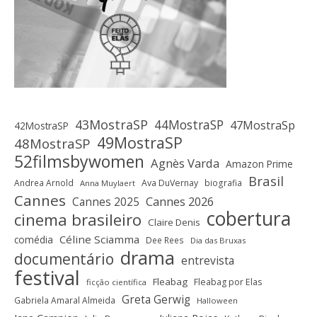
43MostraSP
44MostraSP
47MostraSp
42MostraSP
49MostraSP
48MostraSP
52filmsbywomen
Agnès Varda
Amazon Prime
Brasil
Andrea Arnold
Ava DuVernay
biografia
Anna Muylaert
Cannes
Cannes 2025
Cannes 2026
cobertura
cinema brasileiro
Claire Denis
Céline Sciamma
comédia
Dee Rees
Dia das Bruxas
drama
documentário
entrevista
festival
Fleabag
Fleabag por Elas
ficção científica
Greta Gerwig
Gabriela Amaral Almeida
Halloween