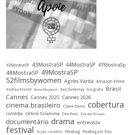
43MostraSP
44MostraSP
47MostraSp
42MostraSP
49MostraSP
48MostraSP
52filmsbywomen
Agnès Varda
Amazon Prime
Brasil
Andrea Arnold
Ava DuVernay
biografia
Anna Muylaert
Cannes
Cannes 2025
Cannes 2026
cobertura
cinema brasileiro
Claire Denis
Céline Sciamma
comédia
Dee Rees
Dia das Bruxas
drama
documentário
entrevista
festival
Fleabag
Fleabag por Elas
ficção científica