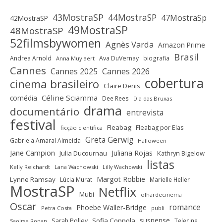
43MostraSP
44MostraSP
47MostraSp
42MostraSP
49MostraSP
48MostraSP
52filmsbywomen
Agnès Varda
Amazon Prime
Brasil
Andrea Arnold
Ava DuVernay
biografia
Anna Muylaert
Cannes
Cannes 2025
Cannes 2026
cobertura
cinema brasileiro
Claire Denis
Céline Sciamma
comédia
Dee Rees
Dia das Bruxas
drama
documentário
entrevista
festival
Fleabag
Fleabag por Elas
ficção científica
Greta Gerwig
Gabriela Amaral Almeida
Halloween
Jane Campion
Juliana Rojas
Julia Ducournau
Kathryn Bigelow
listas
Kelly Reichardt
Lana Wachowski
Lilly Wachowski
Margot Robbie
Lynne Ramsay
Lúcia Murat
Marielle Heller
MostraSP
Netflix
Mubi
olhardecinema
Oscar
romance
Phoebe Waller-Bridge
Petra Costa
publi
suspense
Sofia Coppola
Sarah Polley
Telecine
Saoirse Ronan