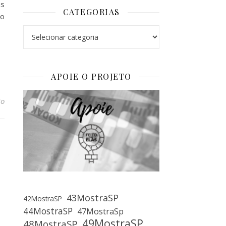
as
CATEGORIAS
do
Categorias
APOIE O PROJETO
io
43MostraSP
42MostraSP
44MostraSP
47MostraSp
49MostraSP
48MostraSP