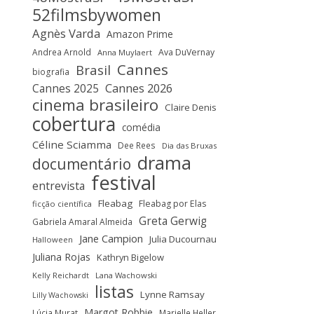
52filmsbywomen
Agnès Varda
Amazon Prime
Andrea Arnold
Ava DuVernay
Anna Muylaert
Cannes
Brasil
biografia
Cannes 2025
Cannes 2026
cinema brasileiro
Claire Denis
cobertura
comédia
Céline Sciamma
Dee Rees
Dia das Bruxas
drama
documentário
festival
entrevista
Fleabag
Fleabag por Elas
ficção científica
Greta Gerwig
Gabriela Amaral Almeida
Jane Campion
Julia Ducournau
Halloween
Juliana Rojas
Kathryn Bigelow
Kelly Reichardt
Lana Wachowski
listas
Lynne Ramsay
Lilly Wachowski
Margot Robbie
Lúcia Murat
Marielle Heller