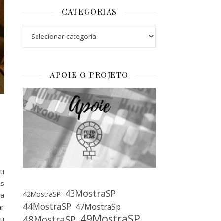
CATEGORIAS
Categorias
APOIE O PROJETO
eu
is
43MostraSP
42MostraSP
 a
44MostraSP
47MostraSp
ar
49MostraSP
48MostraSP
ou