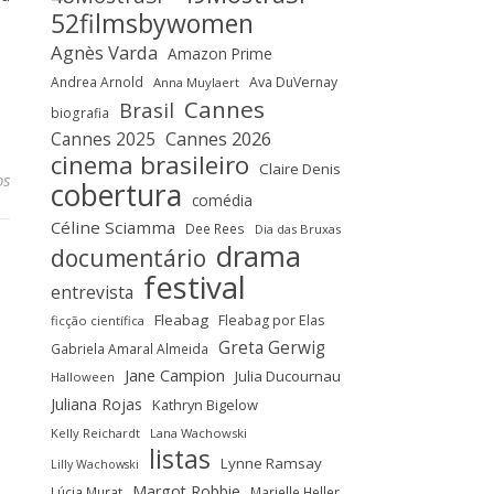
52filmsbywomen
Agnès Varda
Amazon Prime
Andrea Arnold
Ava DuVernay
Anna Muylaert
Cannes
Brasil
biografia
Cannes 2025
Cannes 2026
cinema brasileiro
Claire Denis
os
cobertura
comédia
Céline Sciamma
Dee Rees
Dia das Bruxas
drama
documentário
festival
entrevista
Fleabag
Fleabag por Elas
ficção científica
Greta Gerwig
Gabriela Amaral Almeida
Jane Campion
Julia Ducournau
Halloween
Juliana Rojas
Kathryn Bigelow
Kelly Reichardt
Lana Wachowski
listas
Lynne Ramsay
Lilly Wachowski
Margot Robbie
Lúcia Murat
Marielle Heller