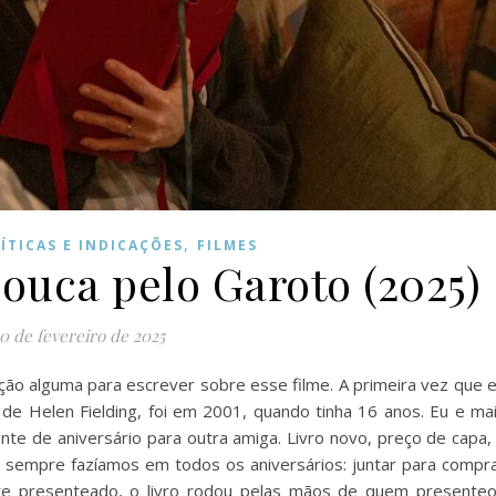
,
ÍTICAS E INDICAÇÕES
FILMES
Louca pelo Garoto (2025)
0 de fevereiro de 2025
ção alguma para escrever sobre esse filme. A primeira vez que 
s, de Helen Fielding, foi em 2001, quando tinha 16 anos. Eu e ma
te de aniversário para outra amiga. Livro novo, preço de capa,
 sempre fazíamos em todos os aniversários: juntar para compr
te presenteado, o livro rodou pelas mãos de quem presente