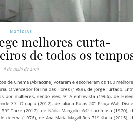
NOTÍCIAS
lege melhores curta-
eiros de todos os tempo
8 de maio de 2019
icos de Cinema (Abraccine) votaram e escolheram os 100 melhor
ria. O vencedor foi Ilha das Flores (1989), de Jorge Furtado. Ent
dos por mulheres, sendo eles: 9º A entrevista (1966), de Hele
de 37º O duplo (2012), de Juliana Rojas 50º Praça Walt Disn
a 59º Torre (2017), de Nádia Mangolini 64º Lacrimosa (1970), 
s de cinema (1976), de Ana Maria Magalhães 71º Kbela (2015), 