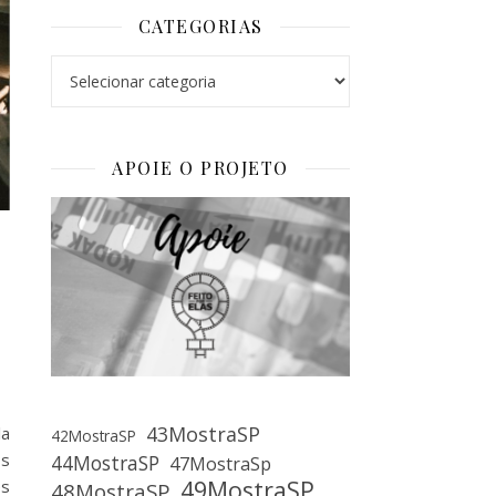
CATEGORIAS
Categorias
APOIE O PROJETO
43MostraSP
la
42MostraSP
os
44MostraSP
47MostraSp
49MostraSP
es
48MostraSP