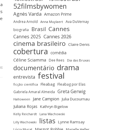
52filmsbywomen
 a
es
Agnès Varda
Amazon Prime
de
Andrea Arnold
Ava DuVernay
Anna Muylaert
Cannes
Brasil
biografia
Cannes 2025
Cannes 2026
cinema brasileiro
Claire Denis
cobertura
comédia
Céline Sciamma
Dee Rees
Dia das Bruxas
drama
documentário
os
festival
entrevista
Fleabag
Fleabag por Elas
ficção científica
Greta Gerwig
Gabriela Amaral Almeida
Jane Campion
Julia Ducournau
Halloween
Juliana Rojas
Kathryn Bigelow
Kelly Reichardt
Lana Wachowski
listas
Lynne Ramsay
Lilly Wachowski
Margot Robbie
Lúcia Murat
Marielle Heller