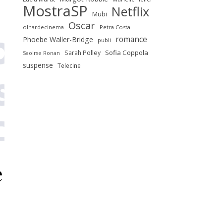
MostraSP
Netflix
Mubi
Oscar
olhardecinema
Petra Costa
romance
Phoebe Waller-Bridge
publi
Sofia Coppola
Sarah Polley
Saoirse Ronan
suspense
Telecine
e