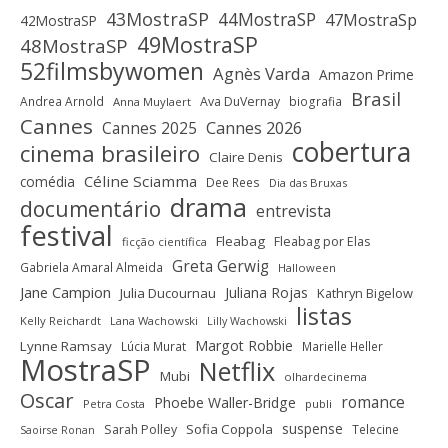
43MostraSP
44MostraSP
47MostraSp
42MostraSP
49MostraSP
48MostraSP
52filmsbywomen
Agnès Varda
Amazon Prime
Brasil
Andrea Arnold
Ava DuVernay
biografia
Anna Muylaert
Cannes
Cannes 2025
Cannes 2026
cobertura
cinema brasileiro
Claire Denis
Céline Sciamma
comédia
Dee Rees
Dia das Bruxas
drama
documentário
entrevista
festival
Fleabag
Fleabag por Elas
ficção científica
Greta Gerwig
Gabriela Amaral Almeida
Halloween
Jane Campion
Juliana Rojas
Julia Ducournau
Kathryn Bigelow
listas
Kelly Reichardt
Lana Wachowski
Lilly Wachowski
Margot Robbie
Lynne Ramsay
Lúcia Murat
Marielle Heller
MostraSP
Netflix
Mubi
olhardecinema
Oscar
romance
Phoebe Waller-Bridge
Petra Costa
publi
suspense
Sofia Coppola
Sarah Polley
Telecine
Saoirse Ronan