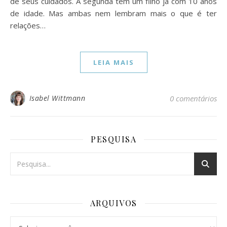
de seus cuidados. A segunda tem um filho já com 10 anos
de idade. Mas ambas nem lembram mais o que é ter
relações…
LEIA MAIS
Isabel Wittmann
0 comentários
PESQUISA
ARQUIVOS
Arquivos