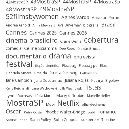
43MostraSP
44MostraSP
47MostraSp
42MostraSP
49MostraSP
48MostraSP
52filmsbywomen
Agnès Varda
Amazon Prime
Brasil
Andrea Arnold
Ava DuVernay
biografia
Anna Muylaert
Cannes
Cannes 2025
Cannes 2026
cobertura
cinema brasileiro
Claire Denis
Céline Sciamma
comédia
Dee Rees
Dia das Bruxas
drama
documentário
entrevista
festival
Fleabag
Fleabag por Elas
ficção científica
Greta Gerwig
Gabriela Amaral Almeida
Halloween
Jane Campion
Juliana Rojas
Julia Ducournau
Kathryn Bigelow
listas
Kelly Reichardt
Lana Wachowski
Lilly Wachowski
Margot Robbie
Lynne Ramsay
Lúcia Murat
Marielle Heller
MostraSP
Netflix
Mubi
olhardecinema
Oscar
romance
Phoebe Waller-Bridge
Petra Costa
publi
suspense
Sofia Coppola
Sarah Polley
Telecine
Saoirse Ronan