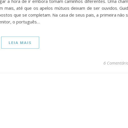
gar a hora de ir embora tomam caminhos diferentes. Uma cha
m mais, até que os apelos mútuos deixam de ser ouvidos. Gui
o opostos que se completam. Na casa de seus pais, a primeira não 
enitor, o português…
LEIA MAIS
6 Comentári