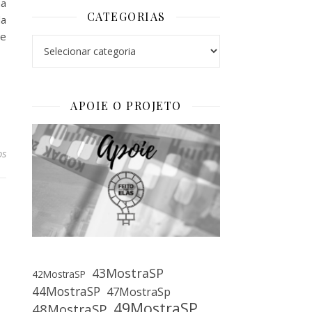
ma
CATEGORIAS
da
se
Categorias
APOIE O PROJETO
os
43MostraSP
42MostraSP
44MostraSP
47MostraSp
49MostraSP
48MostraSP