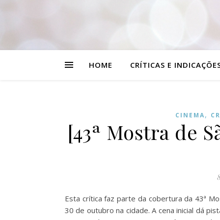
HOME
CRÍTICAS E INDICAÇÕE
,
CINEMA
CR
[43ª Mostra de Sã
8
Esta crítica faz parte da cobertura da 43ª M
30 de outubro na cidade. A cena inicial dá pis