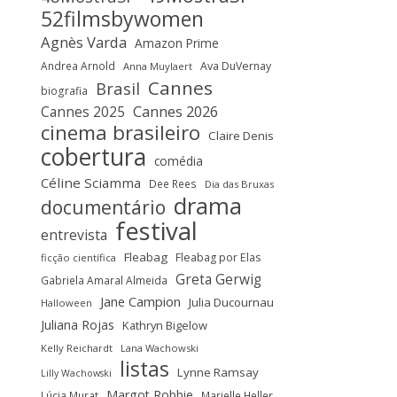
52filmsbywomen
Agnès Varda
Amazon Prime
Andrea Arnold
Ava DuVernay
Anna Muylaert
Cannes
Brasil
biografia
Cannes 2025
Cannes 2026
cinema brasileiro
Claire Denis
cobertura
comédia
Céline Sciamma
Dee Rees
Dia das Bruxas
drama
documentário
festival
entrevista
Fleabag
Fleabag por Elas
ficção científica
Greta Gerwig
Gabriela Amaral Almeida
Jane Campion
Julia Ducournau
Halloween
Juliana Rojas
Kathryn Bigelow
Kelly Reichardt
Lana Wachowski
listas
Lynne Ramsay
Lilly Wachowski
Margot Robbie
Lúcia Murat
Marielle Heller