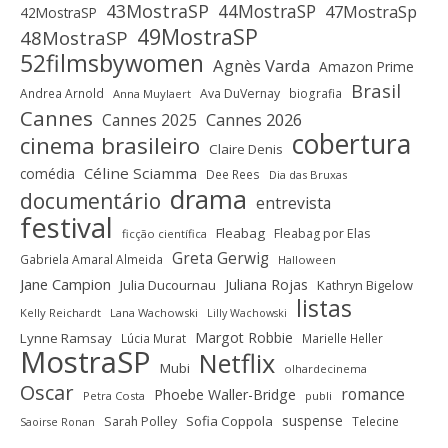
43MostraSP
44MostraSP
47MostraSp
42MostraSP
49MostraSP
48MostraSP
52filmsbywomen
Agnès Varda
Amazon Prime
Brasil
Andrea Arnold
Ava DuVernay
biografia
Anna Muylaert
Cannes
Cannes 2025
Cannes 2026
cobertura
cinema brasileiro
Claire Denis
Céline Sciamma
comédia
Dee Rees
Dia das Bruxas
drama
documentário
entrevista
festival
Fleabag
Fleabag por Elas
ficção científica
Greta Gerwig
Gabriela Amaral Almeida
Halloween
Jane Campion
Juliana Rojas
Julia Ducournau
Kathryn Bigelow
listas
Kelly Reichardt
Lana Wachowski
Lilly Wachowski
Margot Robbie
Lynne Ramsay
Lúcia Murat
Marielle Heller
MostraSP
Netflix
Mubi
olhardecinema
Oscar
romance
Phoebe Waller-Bridge
Petra Costa
publi
suspense
Sofia Coppola
Sarah Polley
Telecine
Saoirse Ronan