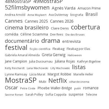
49MostraSP
48MostraSP
52filmsbywomen
Agnès Varda
Amazon Prime
Brasil
Andrea Arnold
Ava DuVernay
biografia
Anna Muylaert
Cannes
Cannes 2025
Cannes 2026
cobertura
cinema brasileiro
Claire Denis
Céline Sciamma
comédia
Dee Rees
Dia das Bruxas
drama
documentário
entrevista
festival
Fleabag
Fleabag por Elas
ficção científica
Greta Gerwig
Gabriela Amaral Almeida
Halloween
Jane Campion
Juliana Rojas
Julia Ducournau
Kathryn Bigelow
listas
Kelly Reichardt
Lana Wachowski
Lilly Wachowski
Margot Robbie
Lynne Ramsay
Lúcia Murat
Marielle Heller
MostraSP
Netflix
Mubi
olhardecinema
Oscar
romance
Phoebe Waller-Bridge
Petra Costa
publi
suspense
Sofia Coppola
Sarah Polley
Telecine
Saoirse Ronan