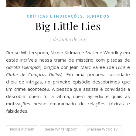
,
CRÍTICAS E INDICAÇÕES
SERIADOS
Big Little Lies
3 de junho de 2017
Reese Whiterspoon, Nicole Kidman e Shailene Woodley em
estão incríveis nessa trama de mistério com pitadas de
Garota Exemplar,
dirigida por Jean-Marc Valleé (de
Livre
e
Clube de Compras Dallas
). Em uma pequena sociedade
cheia de intrigas, no primeiro episódio descobrimos que
um crime aconteceu. A pessoa que assiste é convidada a
descobrir quem foi a vítima, quem agrediu e quais as
motivações nesse emaranhado de relações tóxicas e
falsidades.
Kicole Kidman
Reese Whiterspoon
Shailene Woodley