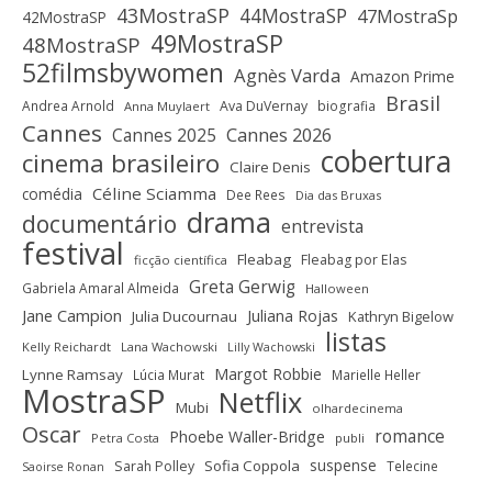
43MostraSP
44MostraSP
47MostraSp
42MostraSP
49MostraSP
48MostraSP
52filmsbywomen
Agnès Varda
Amazon Prime
Brasil
Andrea Arnold
Ava DuVernay
biografia
Anna Muylaert
Cannes
Cannes 2025
Cannes 2026
cobertura
cinema brasileiro
Claire Denis
Céline Sciamma
comédia
Dee Rees
Dia das Bruxas
drama
documentário
entrevista
festival
Fleabag
Fleabag por Elas
ficção científica
Greta Gerwig
Gabriela Amaral Almeida
Halloween
Jane Campion
Juliana Rojas
Julia Ducournau
Kathryn Bigelow
listas
Kelly Reichardt
Lana Wachowski
Lilly Wachowski
Margot Robbie
Lynne Ramsay
Lúcia Murat
Marielle Heller
MostraSP
Netflix
Mubi
olhardecinema
Oscar
romance
Phoebe Waller-Bridge
Petra Costa
publi
suspense
Sofia Coppola
Sarah Polley
Telecine
Saoirse Ronan