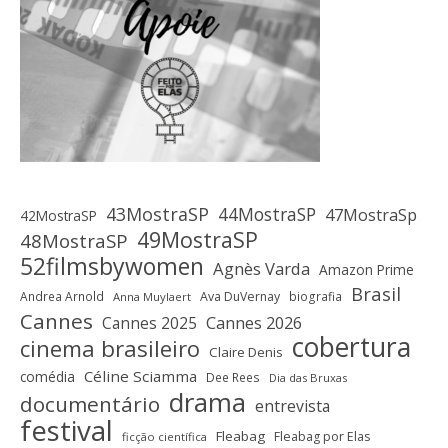
43MostraSP
44MostraSP
47MostraSp
42MostraSP
49MostraSP
48MostraSP
52filmsbywomen
Agnès Varda
Amazon Prime
Brasil
Andrea Arnold
Ava DuVernay
biografia
Anna Muylaert
Cannes
Cannes 2025
Cannes 2026
cobertura
cinema brasileiro
Claire Denis
Céline Sciamma
comédia
Dee Rees
Dia das Bruxas
drama
documentário
entrevista
festival
Fleabag
Fleabag por Elas
ficção científica