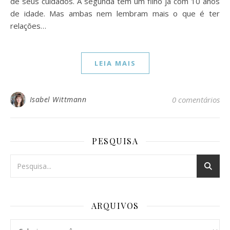
de seus cuidados. A segunda tem um filho já com 10 anos
de idade. Mas ambas nem lembram mais o que é ter
relações…
LEIA MAIS
Isabel Wittmann
0 comentários
PESQUISA
ARQUIVOS
Arquivos