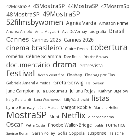
43MostraSP
44MostraSP
47MostraSp
42MostraSP
49MostraSP
48MostraSP
52filmsbywomen
Agnès Varda
Amazon Prime
Brasil
Andrea Arnold
Ava DuVernay
biografia
Anna Muylaert
Cannes
Cannes 2025
Cannes 2026
cobertura
cinema brasileiro
Claire Denis
Céline Sciamma
comédia
Dee Rees
Dia das Bruxas
drama
documentário
entrevista
festival
Fleabag
Fleabag por Elas
ficção científica
Greta Gerwig
Gabriela Amaral Almeida
Halloween
Jane Campion
Juliana Rojas
Julia Ducournau
Kathryn Bigelow
listas
Kelly Reichardt
Lana Wachowski
Lilly Wachowski
Margot Robbie
Lynne Ramsay
Lúcia Murat
Marielle Heller
MostraSP
Netflix
Mubi
olhardecinema
Oscar
romance
Phoebe Waller-Bridge
Petra Costa
publi
suspense
Sofia Coppola
Sarah Polley
Telecine
Saoirse Ronan