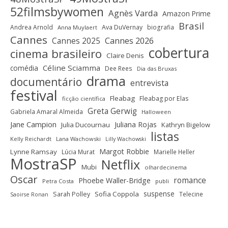
52filmsbywomen
Agnès Varda
Amazon Prime
Brasil
Andrea Arnold
Ava DuVernay
biografia
Anna Muylaert
Cannes
Cannes 2025
Cannes 2026
cobertura
cinema brasileiro
Claire Denis
Céline Sciamma
comédia
Dee Rees
Dia das Bruxas
drama
documentário
entrevista
festival
Fleabag
Fleabag por Elas
ficção científica
Greta Gerwig
Gabriela Amaral Almeida
Halloween
Jane Campion
Juliana Rojas
Julia Ducournau
Kathryn Bigelow
listas
Kelly Reichardt
Lana Wachowski
Lilly Wachowski
Margot Robbie
Lynne Ramsay
Lúcia Murat
Marielle Heller
MostraSP
Netflix
Mubi
olhardecinema
Oscar
romance
Phoebe Waller-Bridge
Petra Costa
publi
suspense
Sofia Coppola
Sarah Polley
Telecine
Saoirse Ronan