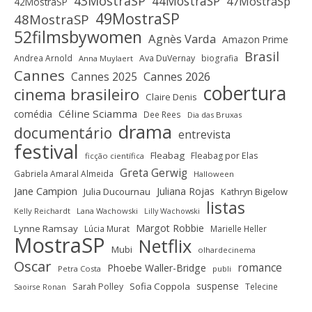
43MostraSP
44MostraSP
47MostraSp
42MostraSP
49MostraSP
48MostraSP
52filmsbywomen
Agnès Varda
Amazon Prime
Brasil
Andrea Arnold
Ava DuVernay
biografia
Anna Muylaert
Cannes
Cannes 2025
Cannes 2026
cobertura
cinema brasileiro
Claire Denis
Céline Sciamma
comédia
Dee Rees
Dia das Bruxas
drama
documentário
entrevista
festival
Fleabag
Fleabag por Elas
ficção científica
Greta Gerwig
Gabriela Amaral Almeida
Halloween
Jane Campion
Juliana Rojas
Julia Ducournau
Kathryn Bigelow
listas
Kelly Reichardt
Lana Wachowski
Lilly Wachowski
Margot Robbie
Lynne Ramsay
Lúcia Murat
Marielle Heller
MostraSP
Netflix
Mubi
olhardecinema
Oscar
romance
Phoebe Waller-Bridge
Petra Costa
publi
suspense
Sofia Coppola
Sarah Polley
Telecine
Saoirse Ronan