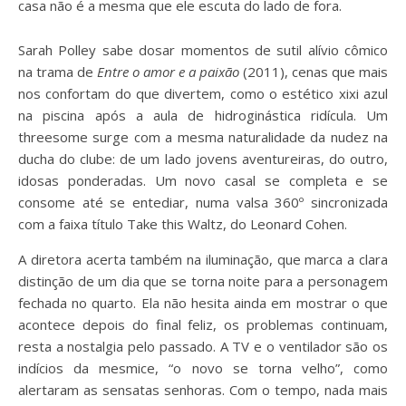
casa não é a mesma que ele escuta do lado de fora.
Sarah Polley sabe dosar momentos de sutil alívio cômico
na trama de
Entre o amor e a paixão
(2011), cenas que mais
nos confortam do que divertem, como o estético xixi azul
na piscina após a aula de hidroginástica ridícula. Um
threesome surge com a mesma naturalidade da nudez na
ducha do clube: de um lado jovens aventureiras, do outro,
idosas ponderadas. Um novo casal se completa e se
consome até se entediar, numa valsa 360º sincronizada
com a faixa título Take this Waltz, do Leonard Cohen.
A diretora acerta também na iluminação, que marca a clara
distinção de um dia que se torna noite para a personagem
fechada no quarto. Ela não hesita ainda em mostrar o que
acontece depois do final feliz, os problemas continuam,
resta a nostalgia pelo passado. A TV e o ventilador são os
indícios da mesmice, “o novo se torna velho”, como
alertaram as sensatas senhoras. Com o tempo, nada mais