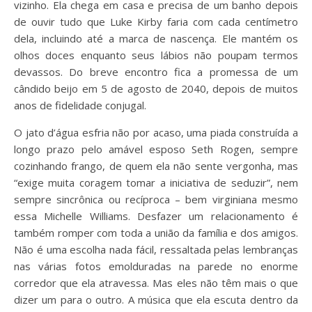
vizinho. Ela chega em casa e precisa de um banho depois
de ouvir tudo que Luke Kirby faria com cada centímetro
dela, incluindo até a marca de nascença. Ele mantém os
olhos doces enquanto seus lábios não poupam termos
devassos. Do breve encontro fica a promessa de um
cândido beijo em 5 de agosto de 2040, depois de muitos
anos de fidelidade conjugal.
O jato d’água esfria não por acaso, uma piada construída a
longo prazo pelo amável esposo Seth Rogen, sempre
cozinhando frango, de quem ela não sente vergonha, mas
“exige muita coragem tomar a iniciativa de seduzir”, nem
sempre sincrônica ou recíproca – bem virginiana mesmo
essa Michelle Williams. Desfazer um relacionamento é
também romper com toda a união da família e dos amigos.
Não é uma escolha nada fácil, ressaltada pelas lembranças
nas várias fotos emolduradas na parede no enorme
corredor que ela atravessa. Mas eles não têm mais o que
dizer um para o outro. A música que ela escuta dentro da