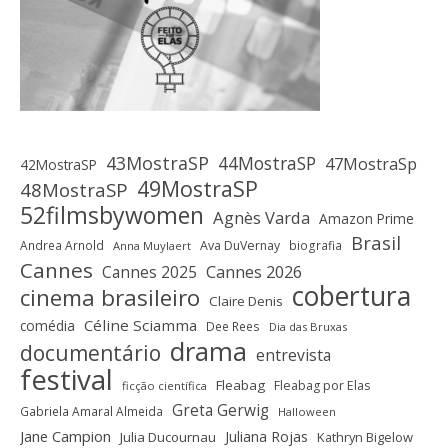
43MostraSP
44MostraSP
47MostraSp
42MostraSP
49MostraSP
48MostraSP
52filmsbywomen
Agnès Varda
Amazon Prime
Brasil
Andrea Arnold
Ava DuVernay
biografia
Anna Muylaert
Cannes
Cannes 2025
Cannes 2026
cobertura
cinema brasileiro
Claire Denis
Céline Sciamma
comédia
Dee Rees
Dia das Bruxas
drama
documentário
entrevista
festival
Fleabag
Fleabag por Elas
ficção científica
Greta Gerwig
Gabriela Amaral Almeida
Halloween
Jane Campion
Juliana Rojas
Julia Ducournau
Kathryn Bigelow