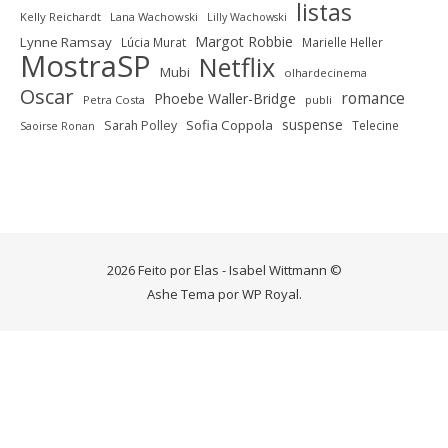
listas
Kelly Reichardt
Lana Wachowski
Lilly Wachowski
Margot Robbie
Lynne Ramsay
Lúcia Murat
Marielle Heller
MostraSP
Netflix
Mubi
olhardecinema
Oscar
romance
Phoebe Waller-Bridge
Petra Costa
publi
suspense
Sofia Coppola
Sarah Polley
Telecine
Saoirse Ronan
2026 Feito por Elas - Isabel Wittmann ©
Ashe Tema por
WP Royal
.