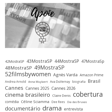
43MostraSP
44MostraSP
47MostraSp
42MostraSP
49MostraSP
48MostraSP
52filmsbywomen
Agnès Varda
Amazon Prime
Brasil
Andrea Arnold
Ava DuVernay
biografia
Anna Muylaert
Cannes
Cannes 2025
Cannes 2026
cobertura
cinema brasileiro
Claire Denis
Céline Sciamma
comédia
Dee Rees
Dia das Bruxas
drama
documentário
entrevista