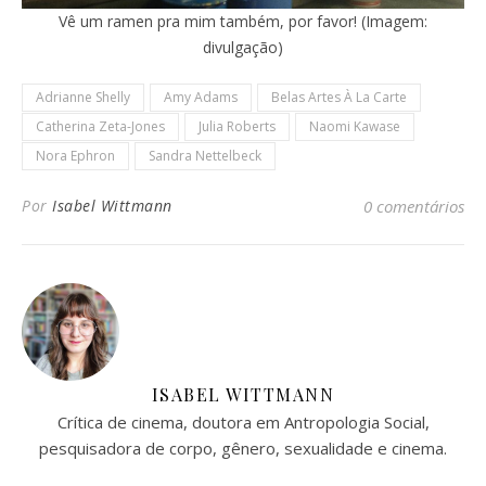
Vê um ramen pra mim também, por favor! (Imagem:
divulgação)
Adrianne Shelly
Amy Adams
Belas Artes À La Carte
Catherina Zeta-Jones
Julia Roberts
Naomi Kawase
Nora Ephron
Sandra Nettelbeck
Por
Isabel Wittmann
0 comentários
ISABEL WITTMANN
Crítica de cinema, doutora em Antropologia Social,
pesquisadora de corpo, gênero, sexualidade e cinema.