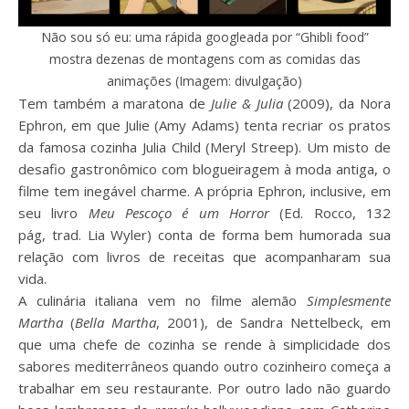
Não sou só eu: uma rápida googleada por “Ghibli food”
mostra dezenas de montagens com as comidas das
animações (Imagem: divulgação)
Tem também a maratona de
Julie & Julia
(2009), da Nora
Ephron, em que Julie (Amy Adams) tenta recriar os pratos
da famosa cozinha Julia Child (Meryl Streep). Um misto de
desafio gastronômico com blogueiragem à moda antiga, o
filme tem inegável charme. A própria Ephron, inclusive, em
seu livro
Meu Pescoço é um Horror
(Ed. Rocco, 132
pág, trad. Lia Wyler) conta de forma bem humorada sua
relação com livros de receitas que acompanharam sua
vida.
A culinária italiana vem no filme alemão
Simplesmente
Martha
(
Bella Martha
, 2001), de Sandra Nettelbeck, em
que uma chefe de cozinha se rende à simplicidade dos
sabores mediterrâneos quando outro cozinheiro começa a
trabalhar em seu restaurante. Por outro lado não guardo