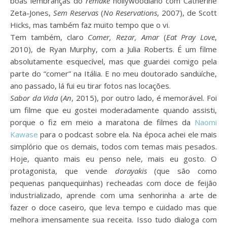
boas lembranças do
remake
hollywoodiano com Catherine
Zeta-Jones,
Sem Reservas
(
No Reservations
, 2007), de Scott
Hicks, mas também faz muito tempo que o vi.
Tem também, claro
Comer, Rezar, Amar
(
Eat Pray Love
,
2010), de Ryan Murphy, com a Julia Roberts. É um filme
absolutamente esquecível, mas que guardei comigo pela
parte do “comer” na Itália. E no meu doutorado sanduíche,
ano passado, lá fui eu tirar fotos nas locações.
Sabor da Vida
(
An
, 2015), por outro lado, é memorável. Foi
um filme que eu gostei moderadamente quando assisti,
porque o fiz em meio a maratona de filmes da
Naomi
Kawase
para o podcast sobre ela. Na época achei ele mais
simplório que os demais, todos com temas mais pesados.
Hoje, quanto mais eu penso nele, mais eu gosto. O
protagonista, que vende
dorayakis
(que são como
pequenas panquequinhas) recheadas com doce de feijão
industrializado, aprende com uma senhorinha a arte de
fazer o doce caseiro, que leva tempo e cuidado mas que
melhora imensamente sua receita. Isso tudo dialoga com