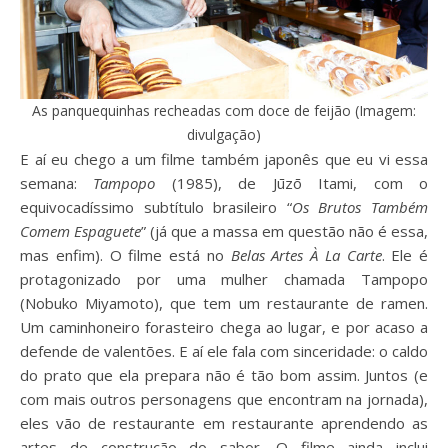
As panquequinhas recheadas com doce de feijão (Imagem:
divulgação)
E aí eu chego a um filme também japonês que eu vi essa
semana:
Tampopo
(1985), de Jūzō Itami, com o
equivocadíssimo subtítulo brasileiro “
Os Brutos Também
Comem Espaguete
” (já que a massa em questão não é essa,
mas enfim). O filme está no
Belas Artes À La Carte
. Ele é
protagonizado por uma mulher chamada Tampopo
(Nobuko Miyamoto), que tem um restaurante de ramen.
Um caminhoneiro forasteiro chega ao lugar, e por acaso a
defende de valentões. E aí ele fala com sinceridade: o caldo
do prato que ela prepara não é tão bom assim. Juntos (e
com mais outros personagens que encontram na jornada),
eles vão de restaurante em restaurante aprendendo as
artes de construção do sabor. O filme ainda inclui