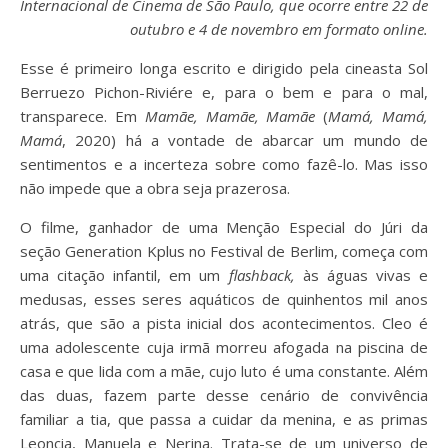
Internacional de Cinema de São Paulo, que ocorre entre 22 de
outubro e 4 de novembro em formato online.
Esse é primeiro longa escrito e dirigido pela cineasta Sol
Berruezo Pichon-Riviére e, para o bem e para o mal,
transparece. Em
Mamãe, Mamãe, Mamãe
(
Mamá, Mamá,
Mamá
, 2020) há a vontade de abarcar um mundo de
sentimentos e a incerteza sobre como fazê-lo. Mas isso
não impede que a obra seja prazerosa.
O filme, ganhador de uma Menção Especial do Júri da
seção Generation Kplus no Festival de Berlim, começa com
uma citação infantil, em um
flashback,
às águas vivas e
medusas, esses seres aquáticos de quinhentos mil anos
atrás, que são a pista inicial dos acontecimentos. Cleo é
uma adolescente cuja irmã morreu afogada na piscina de
casa e que lida com a mãe, cujo luto é uma constante. Além
das duas, fazem parte desse cenário de convivência
familiar a tia, que passa a cuidar da menina, e as primas
Leoncia, Manuela e Nerina. Trata-se de um universo de