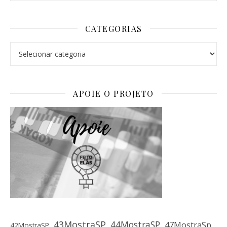
CATEGORIAS
Categorias
APOIE O PROJETO
43MostraSP
44MostraSP
47MostraSp
42MostraSP