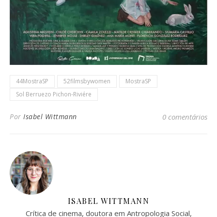
44MostraSP
52filmsbywomen
MostraSP
Sol Berruezo Pichon-Riviére
Por
Isabel Wittmann
0 comentários
ISABEL WITTMANN
Crítica de cinema, doutora em Antropologia Social,