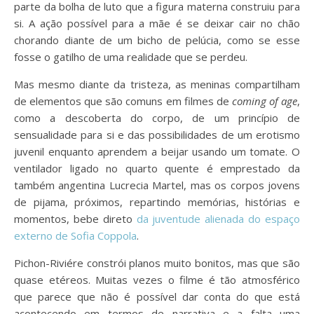
parte da bolha de luto que a figura materna construiu para
si. A ação possível para a mãe é se deixar cair no chão
chorando diante de um bicho de pelúcia, como se esse
fosse o gatilho de uma realidade que se perdeu.
Mas mesmo diante da tristeza, as meninas compartilham
de elementos que são comuns em filmes de
coming of age
,
como a descoberta do corpo, de um princípio de
sensualidade para si e das possibilidades de um erotismo
juvenil enquanto aprendem a beijar usando um tomate. O
ventilador ligado no quarto quente é emprestado da
também angentina Lucrecia Martel, mas os corpos jovens
de pijama, próximos, repartindo memórias, histórias e
momentos, bebe direto
da juventude alienada do espaço
externo de Sofia Coppola
.
Pichon-Riviére constrói planos muito bonitos, mas que são
quase etéreos. Muitas vezes o filme é tão atmosférico
que parece que não é possível dar conta do que está
acontecendo em termos de narrativa e a falta uma