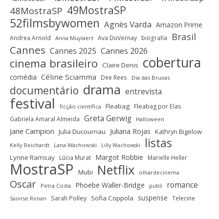
49MostraSP
48MostraSP
52filmsbywomen
Agnès Varda
Amazon Prime
Brasil
Andrea Arnold
Ava DuVernay
biografia
Anna Muylaert
Cannes
Cannes 2025
Cannes 2026
cobertura
cinema brasileiro
Claire Denis
Céline Sciamma
comédia
Dee Rees
Dia das Bruxas
drama
documentário
entrevista
festival
Fleabag
Fleabag por Elas
ficção científica
Greta Gerwig
Gabriela Amaral Almeida
Halloween
Jane Campion
Juliana Rojas
Julia Ducournau
Kathryn Bigelow
listas
Kelly Reichardt
Lana Wachowski
Lilly Wachowski
Margot Robbie
Lynne Ramsay
Lúcia Murat
Marielle Heller
MostraSP
Netflix
Mubi
olhardecinema
Oscar
romance
Phoebe Waller-Bridge
Petra Costa
publi
suspense
Sofia Coppola
Sarah Polley
Telecine
Saoirse Ronan