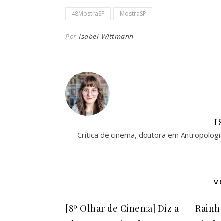
48MostraSP
MostraSP
Por
Isabel Wittmann
I
Crítica de cinema, doutora em Antropologi
V
[8º Olhar de Cinema] Diz a
Rainh