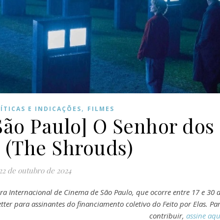
,
ÍTICAS E INDICAÇÕES
FILMES
São Paulo] O Senhor dos
 (The Shrouds)
22 de outubro de 2024
tra Internacional de Cinema de São Paulo, que ocorre entre 17 e 30 
ter para assinantes do financiamento coletivo do Feito por Elas. Pa
contribuir,
assine aqu