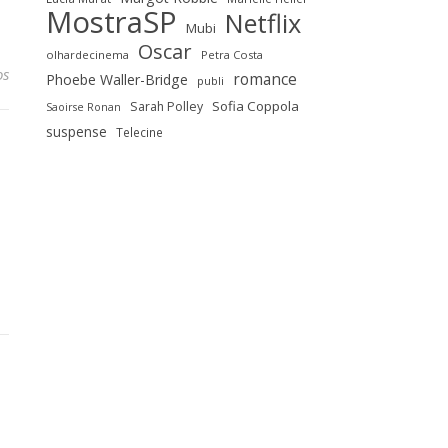
MostraSP
Netflix
Mubi
Oscar
olhardecinema
Petra Costa
os
romance
Phoebe Waller-Bridge
publi
Sofia Coppola
Sarah Polley
Saoirse Ronan
suspense
Telecine