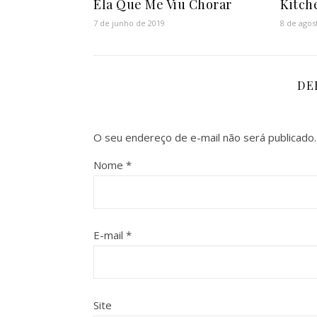
Ela Que Me Viu Chorar
Kitch
7 de junho de 2019
8 de agos
DE
O seu endereço de e-mail não será publicado.
Nome
*
E-mail
*
Site