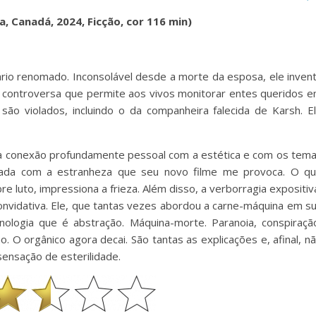
, Canadá, 2024, Ficção, cor 116 min)
rio renomado. Inconsolável desde a morte da esposa, ele inven
e controversa que permite aos vivos monitorar entes queridos 
 são violados, incluindo o da companheira falecida de Karsh. E
a conexão profundamente pessoal com a estética e com os tem
mirada com a estranheza que seu novo filme me provoca. O q
re luto, impressiona a frieza. Além disso, a verborragia expositiv
onvidativa. Ele, que tantas vezes abordou a carne-máquina em s
ologia que é abstração. Máquina-morte. Paranoia, conspiraçã
O orgânico agora decai. São tantas as explicações e, afinal, n
ensação de esterilidade.