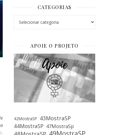
CATEGORIAS
Categorias
APOIE O PROJETO
43MostraSP
de
42MostraSP
ra
44MostraSP
47MostraSp
49MostraSP
i
.
48MostraSP