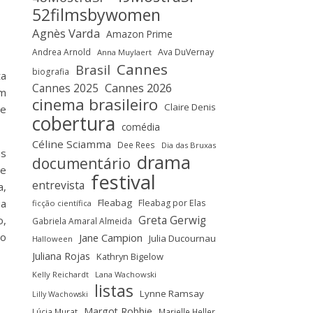
52filmsbywomen
Agnès Varda
Amazon Prime
Andrea Arnold
Ava DuVernay
Anna Muylaert
Cannes
Brasil
biografia
ta
Cannes 2025
Cannes 2026
em
cinema brasileiro
Claire Denis
le
cobertura
comédia
Céline Sciamma
Dee Rees
Dia das Bruxas
as
drama
documentário
ue
festival
entrevista
a,
ua
Fleabag
Fleabag por Elas
ficção científica
Greta Gerwig
o,
Gabriela Amaral Almeida
ão
Jane Campion
Julia Ducournau
Halloween
Juliana Rojas
Kathryn Bigelow
Kelly Reichardt
Lana Wachowski
listas
Lynne Ramsay
Lilly Wachowski
Margot Robbie
Lúcia Murat
Marielle Heller