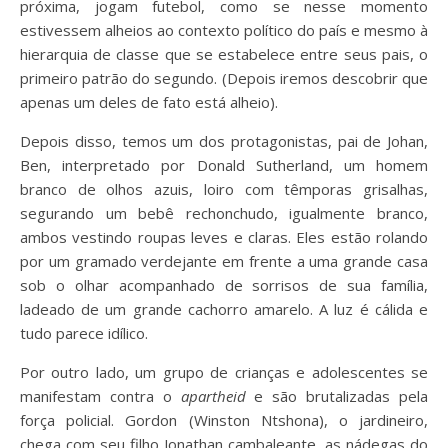
próxima, jogam futebol, como se nesse momento
estivessem alheios ao contexto político do país e mesmo à
hierarquia de classe que se estabelece entre seus pais, o
primeiro patrão do segundo. (Depois iremos descobrir que
apenas um deles de fato está alheio).
Depois disso, temos um dos protagonistas, pai de Johan,
Ben, interpretado por Donald Sutherland, um homem
branco de olhos azuis, loiro com têmporas grisalhas,
segurando um bebê rechonchudo, igualmente branco,
ambos vestindo roupas leves e claras. Eles estão rolando
por um gramado verdejante em frente a uma grande casa
sob o olhar acompanhado de sorrisos de sua família,
ladeado de um grande cachorro amarelo. A luz é cálida e
tudo parece idílico.
Por outro lado, um grupo de crianças e adolescentes se
manifestam contra o
apartheid
e são brutalizadas pela
força policial. Gordon (Winston Ntshona), o jardineiro,
chega com seu filho Jonathan cambaleante, as nádegas do