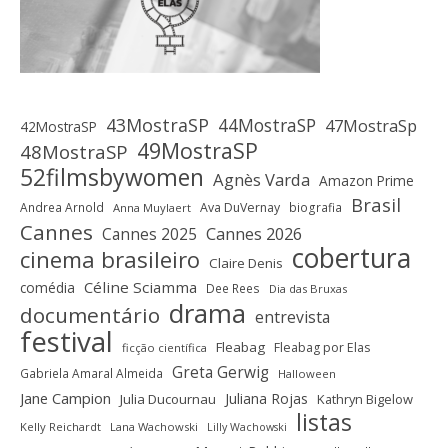
43MostraSP
44MostraSP
47MostraSp
42MostraSP
49MostraSP
48MostraSP
52filmsbywomen
Agnès Varda
Amazon Prime
Brasil
Andrea Arnold
Ava DuVernay
biografia
Anna Muylaert
Cannes
Cannes 2025
Cannes 2026
cobertura
cinema brasileiro
Claire Denis
Céline Sciamma
comédia
Dee Rees
Dia das Bruxas
drama
documentário
entrevista
festival
Fleabag
Fleabag por Elas
ficção científica
Greta Gerwig
Gabriela Amaral Almeida
Halloween
Jane Campion
Juliana Rojas
Julia Ducournau
Kathryn Bigelow
listas
Kelly Reichardt
Lana Wachowski
Lilly Wachowski