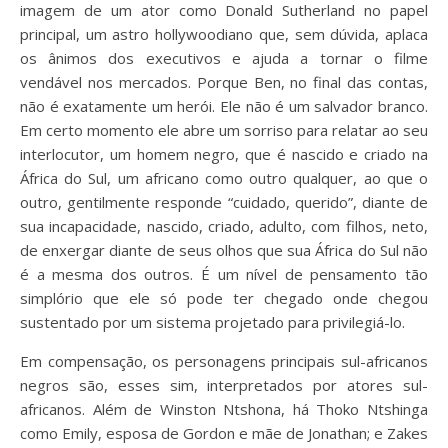
imagem de um ator como Donald Sutherland no papel
principal, um astro hollywoodiano que, sem dúvida, aplaca
os ânimos dos executivos e ajuda a tornar o filme
vendável nos mercados. Porque Ben, no final das contas,
não é exatamente um herói. Ele não é um salvador branco.
Em certo momento ele abre um sorriso para relatar ao seu
interlocutor, um homem negro, que é nascido e criado na
África do Sul, um africano como outro qualquer, ao que o
outro, gentilmente responde “cuidado, querido”, diante de
sua incapacidade, nascido, criado, adulto, com filhos, neto,
de enxergar diante de seus olhos que sua África do Sul não
é a mesma dos outros. É um nível de pensamento tão
simplório que ele só pode ter chegado onde chegou
sustentado por um sistema projetado para privilegiá-lo.
Em compensação, os personagens principais sul-africanos
negros são, esses sim, interpretados por atores sul-
africanos. Além de Winston Ntshona, há Thoko Ntshinga
como Emily, esposa de Gordon e mãe de Jonathan; e Zakes