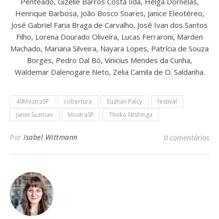
Penteado, Gizelle Barros Costa Iida, Helga Dornelas,
Henrique Barbosa, João Bosco Soares, Janice Eleotéreo,
José Gabriel Faria Braga de Carvalho, José Ivan dos Santos
Filho, Lorena Dourado Oliveira, Lucas Ferraroni, Marden
Machado, Mariana Silveira, Nayara Lopes, Patrícia de Souza
Borges, Pedro Dal Bó, Vinicius Mendes da Cunha,
Waldemar Dalenogare Neto, Zelia Camila de O. Saldanha.
49MostraSP
cobertura
Euzhan Palcy
festival
Janet Suzman
MostraSP
Thoko Ntshinga
Por
Isabel Wittmann
0 comentários