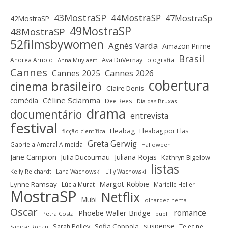
43MostraSP
44MostraSP
47MostraSp
42MostraSP
49MostraSP
48MostraSP
52filmsbywomen
Agnès Varda
Amazon Prime
Brasil
Andrea Arnold
Ava DuVernay
biografia
Anna Muylaert
Cannes
Cannes 2025
Cannes 2026
cobertura
cinema brasileiro
Claire Denis
Céline Sciamma
comédia
Dee Rees
Dia das Bruxas
drama
documentário
entrevista
festival
Fleabag
Fleabag por Elas
ficção científica
Greta Gerwig
Gabriela Amaral Almeida
Halloween
Jane Campion
Juliana Rojas
Julia Ducournau
Kathryn Bigelow
listas
Kelly Reichardt
Lana Wachowski
Lilly Wachowski
Margot Robbie
Lynne Ramsay
Lúcia Murat
Marielle Heller
MostraSP
Netflix
Mubi
olhardecinema
Oscar
romance
Phoebe Waller-Bridge
Petra Costa
publi
suspense
Sofia Coppola
Sarah Polley
Telecine
Saoirse Ronan