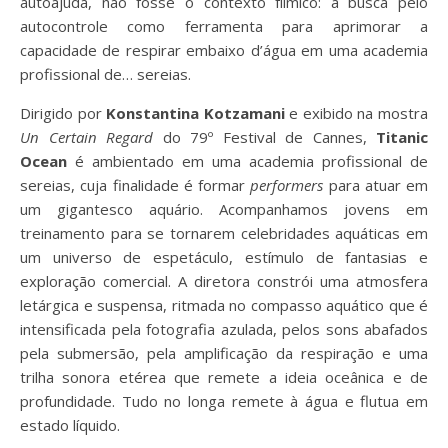
autoajuda, não fosse o contexto fílmico: a busca pelo
autocontrole como ferramenta para aprimorar a
capacidade de respirar embaixo d’água em uma academia
profissional de… sereias.
Dirigido por
Konstantina Kotzamani
e exibido na mostra
Un Certain Regard
do 79º Festival de Cannes,
Titanic
Ocean
é ambientado em uma academia profissional de
sereias, cuja finalidade é formar
performers
para atuar em
um gigantesco aquário. Acompanhamos jovens em
treinamento para se tornarem celebridades aquáticas em
um universo de espetáculo, estímulo de fantasias e
exploração comercial. A diretora constrói uma atmosfera
letárgica e suspensa, ritmada no compasso aquático que é
intensificada pela fotografia azulada, pelos sons abafados
pela submersão, pela amplificação da respiração e uma
trilha sonora etérea que remete a ideia oceânica e de
profundidade. Tudo no longa remete à água e flutua em
estado líquido.