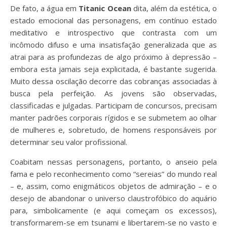
De fato, a água em
Titanic Ocean
dita, além da estética, o
estado emocional das personagens, em contínuo estado
meditativo e introspectivo que contrasta com um
incômodo difuso e uma insatisfação generalizada que as
atrai para as profundezas de algo próximo à depressão –
embora esta jamais seja explicitada, é bastante sugerida.
Muito dessa oscilação decorre das cobranças associadas à
busca pela perfeição. As jovens são observadas,
classificadas e julgadas. Participam de concursos, precisam
manter padrões corporais rígidos e se submetem ao olhar
de mulheres e, sobretudo, de homens responsáveis por
determinar seu valor profissional.
Coabitam nessas personagens, portanto, o anseio pela
fama e pelo reconhecimento como “sereias” do mundo real
– e, assim, como enigmáticos objetos de admiração – e o
desejo de abandonar o universo claustrofóbico do aquário
para, simbolicamente (e aqui começam os excessos),
transformarem-se em tsunami e libertarem-se no vasto e