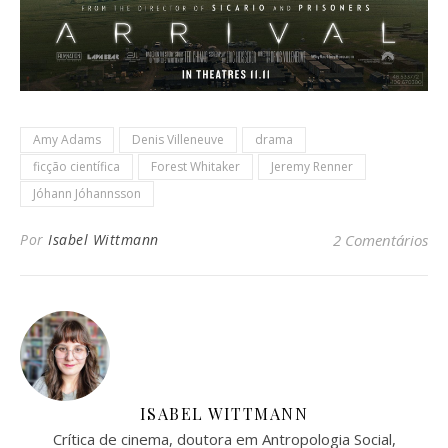
Amy Adams
Denis Villeneuve
drama
ficção científica
Forest Whitaker
Jeremy Renner
Jóhann Jóhannsson
Por
Isabel Wittmann
2 Comentários
ISABEL WITTMANN
Crítica de cinema, doutora em Antropologia Social,