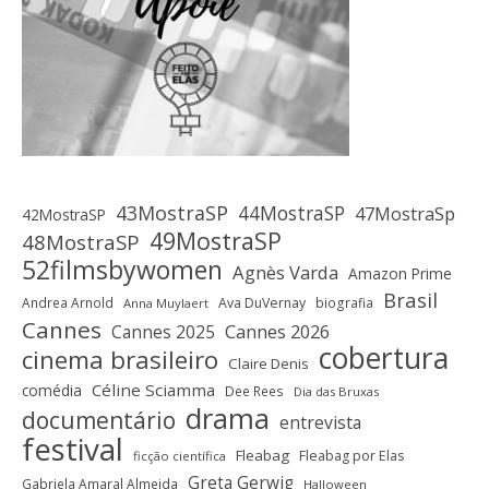
43MostraSP
44MostraSP
47MostraSp
42MostraSP
49MostraSP
48MostraSP
52filmsbywomen
Agnès Varda
Amazon Prime
Brasil
Andrea Arnold
Ava DuVernay
biografia
Anna Muylaert
Cannes
Cannes 2025
Cannes 2026
cobertura
cinema brasileiro
Claire Denis
Céline Sciamma
comédia
Dee Rees
Dia das Bruxas
drama
documentário
entrevista
festival
Fleabag
Fleabag por Elas
ficção científica
Greta Gerwig
Gabriela Amaral Almeida
Halloween