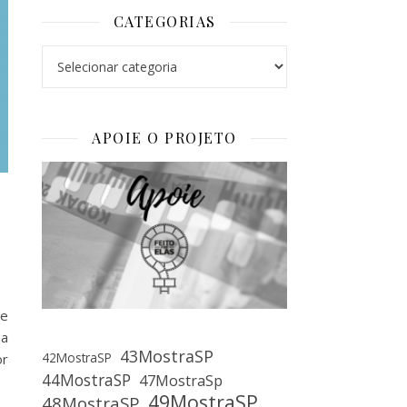
CATEGORIAS
Categorias
APOIE O PROJETO
de
na
43MostraSP
42MostraSP
or
44MostraSP
47MostraSp
49MostraSP
48MostraSP