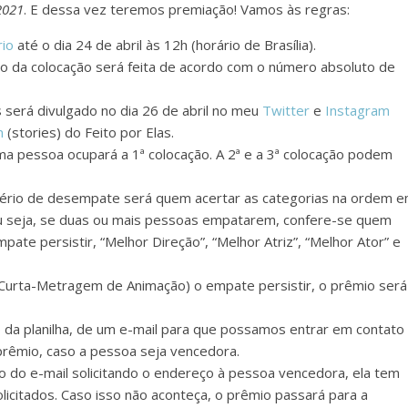
2021
. E dessa vez teremos premiação! Vamos às regras:
rio
até o dia 24 de abril às 12h (horário de Brasília).
 da colocação será feita de acordo com o número absoluto de
 será divulgado no dia 26 de abril no meu
Twitter
e
Instagram
m
(stories) do Feito por Elas.
a pessoa ocupará a 1ª colocação. A 2ª e a 3ª colocação podem
itério de desempate será quem acertar as categorias na ordem 
 Ou seja, se duas ou mais pessoas empatarem, confere-se quem
mpate persistir, “Melhor Direção”, “Melhor Atriz”, “Melhor Ator” e
r Curta-Metragem de Animação) o empate persistir, o prêmio será
o da planilha, de um e-mail para que possamos entrar em contato
 prêmio, caso a pessoa seja vencedora.
o do e-mail solicitando o endereço à pessoa vencedora, ela tem
icitados. Caso isso não aconteça, o prêmio passará para a