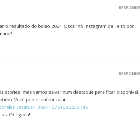
RESPOND
ar o resultado do bolao 2021 Oscar no Instagram da Feito por
anhou?
RESPOND
 stories, mas vamos salvar num destaque para ficar disponível.
mbém. Você pode conferir aqui:
itoporelas_/status/1386715751982239745
mos. Obrigada!