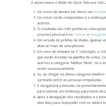
E assim nasce o
Bolão do Oscar Feito por Elas 
Os votos de devem ser feitos via
formulá
Os votos serão computados e a ordenação
acertos.
O resultado das três primeiras colocações
(stories) pessoal e no
Twitter
e
Instagra
Em virtude do prêmio do Bolão, apenas um
abarcar mais de uma pessoa.
Em caso de empate na 1ª colocação, o cr
que estão listadas na planilha de votos.
acertou a categoria “Melhor Filme”. Se o e
assim sucessivamente.
Se, ao chegar na última categoria (Melho
sorteado entre as pessoas empatadas.
É obrigatória a inclusão, no preenchiment
para solicitar um endereço para envio do
Após a divulgação dos resultados e o envi
dois dias para responder com os dados sol