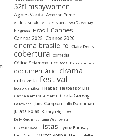
52filmsbywomen
Agnès Varda
Amazon Prime
Andrea Arnold
Ava DuVernay
Anna Muylaert
Cannes
Brasil
biografia
Cannes 2025
Cannes 2026
cinema brasileiro
Claire Denis
cobertura
comédia
Céline Sciamma
Dee Rees
Dia das Bruxas
em
drama
documentário
festival
entrevista
Fleabag
Fleabag por Elas
ficção científica
Greta Gerwig
Gabriela Amaral Almeida
Jane Campion
Julia Ducournau
Halloween
Juliana Rojas
Kathryn Bigelow
Kelly Reichardt
Lana Wachowski
listas
Lynne Ramsay
Lilly Wachowski
Margot Robbie
Lúcia Murat
Marielle Heller