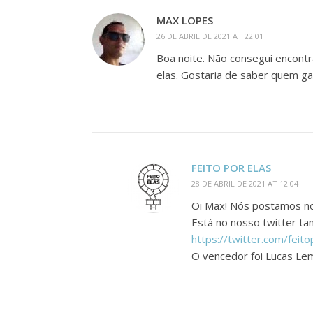
MAX LOPES
26 DE ABRIL DE 2021 AT 22:01
Boa noite. Não consegui encontr
elas. Gostaria de saber quem g
FEITO POR ELAS
28 DE ABRIL DE 2021 AT 12:04
Oi Max! Nós postamos nos
Está no nosso twitter ta
https://twitter.com/fe
O vencedor foi Lucas Le