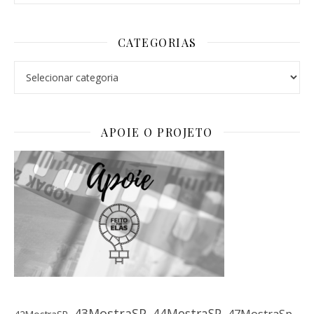
CATEGORIAS
Categorias
APOIE O PROJETO
43MostraSP
44MostraSP
47MostraSp