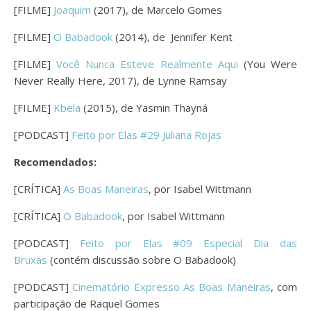
[FILME]
Joaquim
(2017), de Marcelo Gomes
[FILME]
O Babadook
(2014), de Jennifer Kent
[FILME]
Você Nunca Esteve Realmente Aqui
(You Were
Never Really Here, 2017), de Lynne Ramsay
[FILME]
Kbela
(2015), de Yasmin Thayná
[PODCAST]
Feito por Elas #29 Juliana Rojas
Recomendados:
[CRÍTICA]
As Boas Maneiras
, por Isabel Wittmann
[CRÍTICA]
O Babadook
, por Isabel Wittmann
[PODCAST]
Feito por Elas #09 Especial Dia das
Bruxas
(contém discussão sobre O Babadook)
[PODCAST]
Cinematório Expresso As Boas Maneiras
, com
participação de Raquel Gomes