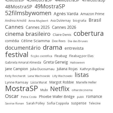
42MostraSP
49MostraSP
48MostraSP
52filmsbywomen
Agnès Varda
Amazon Prime
Brasil
Andrea Arnold
Ava DuVernay
biografia
Anna Muylaert
Cannes
Cannes 2025
Cannes 2026
cobertura
cinema brasileiro
Claire Denis
Céline Sciamma
comédia
Dee Rees
Dia das Bruxas
drama
documentário
entrevista
festival
Fleabag
Fleabag por Elas
ficção científica
Greta Gerwig
Gabriela Amaral Almeida
Halloween
Jane Campion
Juliana Rojas
Julia Ducournau
Kathryn Bigelow
listas
Kelly Reichardt
Lana Wachowski
Lilly Wachowski
Margot Robbie
Lynne Ramsay
Lúcia Murat
Marielle Heller
MostraSP
Netflix
Mubi
olhardecinema
Oscar
romance
Phoebe Waller-Bridge
Petra Costa
publi
suspense
Sofia Coppola
Sarah Polley
Telecine
Saoirse Ronan