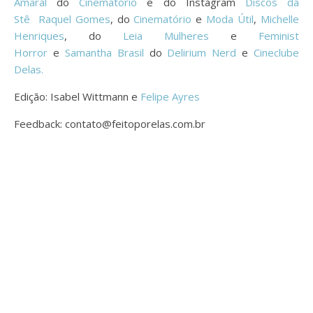
Amaral
do
Cinematório
e do Instagram
Discos da
Stê
Raquel Gomes
, do
Cinematório
e
Moda Útil
,
Michelle
Henriques
, do
Leia Mulheres
e
Feminist
Horror
e
Samantha Brasil
do
Delirium Nerd
e
Cineclube
Delas.
Edição: Isabel Wittmann e
Felipe Ayres
Feedback: contato@feitoporelas.com.br