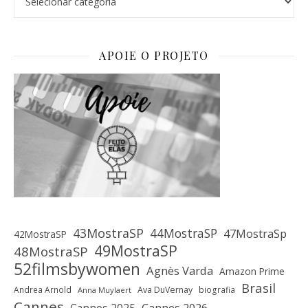
APOIE O PROJETO
43MostraSP
44MostraSP
47MostraSp
42MostraSP
49MostraSP
48MostraSP
52filmsbywomen
Agnès Varda
Amazon Prime
Brasil
Andrea Arnold
Ava DuVernay
biografia
Anna Muylaert
Cannes