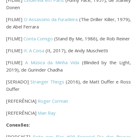
[FILME]
Cinderela em Paris
(Funny Face, 1957), de Stanley
Donen
[FILME]
O Assassino da Furadeira
(The Driller Killer, 1979),
de Abel Ferrara
[FILME]
Conta Comigo
(Stand By Me, 1986), de Rob Reiner
[FILME]
It: A Coisa
(It, 2017), de Andy Muschietti
[FILME]
A Música da Minha Vida
(Blinded by the Light,
2019), de Gurinder Chadha
[SERIADO]
Stranger Things
(2016), de Matt Duffer e Ross
Duffer
[REFERÊNCIA]
Roger Corman
[REFERÊNCIA]
Man Ray
Conexões:
[PODCAST]
Feito por Elas #09 Especial Dia das Bruxas