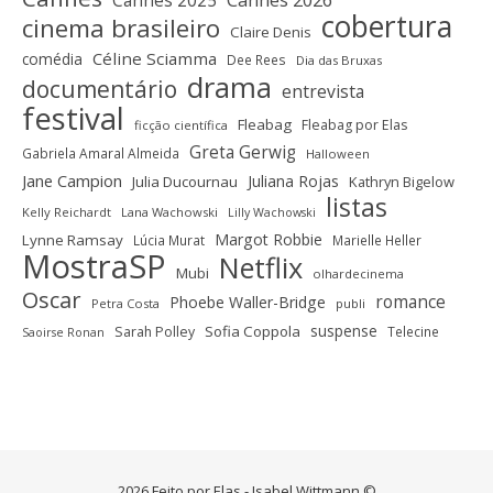
Cannes 2025
Cannes 2026
cobertura
cinema brasileiro
Claire Denis
Céline Sciamma
comédia
Dee Rees
Dia das Bruxas
drama
documentário
entrevista
festival
Fleabag
Fleabag por Elas
ficção científica
Greta Gerwig
Gabriela Amaral Almeida
Halloween
Jane Campion
Juliana Rojas
Julia Ducournau
Kathryn Bigelow
listas
Kelly Reichardt
Lana Wachowski
Lilly Wachowski
Margot Robbie
Lynne Ramsay
Lúcia Murat
Marielle Heller
MostraSP
Netflix
Mubi
olhardecinema
Oscar
romance
Phoebe Waller-Bridge
Petra Costa
publi
suspense
Sofia Coppola
Sarah Polley
Telecine
Saoirse Ronan
2026 Feito por Elas - Isabel Wittmann ©