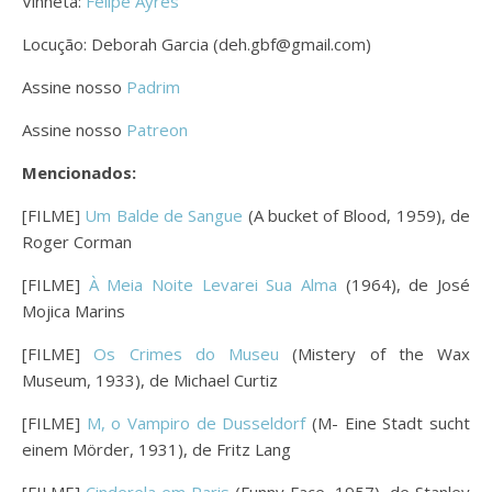
Vinheta:
Felipe Ayres
Locução: Deborah Garcia (deh.gbf@gmail.com)
Assine nosso
Padrim
Assine nosso
Patreon
Mencionados:
[FILME]
Um Balde de Sangue
(A bucket of Blood, 1959), de
Roger Corman
[FILME]
À Meia Noite Levarei Sua Alma
(1964), de José
Mojica Marins
[FILME]
Os Crimes do Museu
(Mistery of the Wax
Museum, 1933), de Michael Curtiz
[FILME]
M, o Vampiro de Dusseldorf
(M- Eine Stadt sucht
einem Mörder, 1931), de Fritz Lang