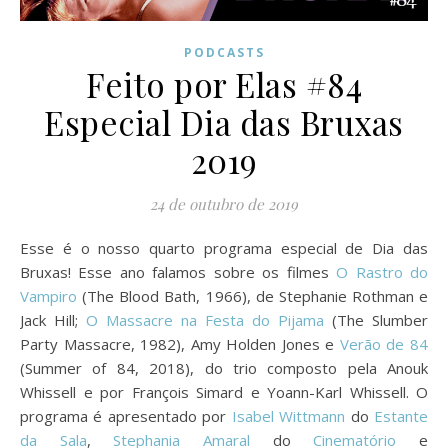
PODCASTS
Feito por Elas #84
Especial Dia das Bruxas
2019
24 de outubro de 2019
Esse é o nosso quarto programa especial de Dia das
Bruxas! Esse ano falamos sobre os filmes
O Rastro do
Vampiro
(The Blood Bath, 1966), de Stephanie Rothman e
Jack Hill;
O Massacre na Festa do Pijama
(The Slumber
Party Massacre, 1982), Amy Holden Jones e
Verão de 84
(Summer of 84, 2018), do trio composto pela Anouk
Whissell e por François Simard e Yoann-Karl Whissell. O
programa é apresentado por
Isabel Wittmann
do
Estante
da Sala
,
Stephania Amaral
do
Cinematório
e