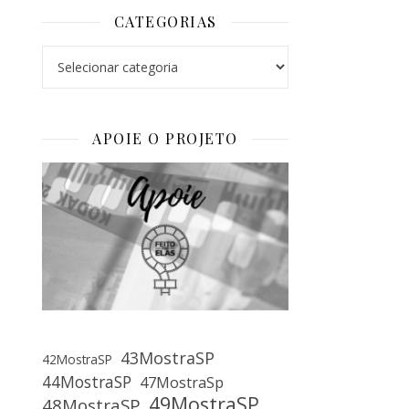
CATEGORIAS
Categorias
APOIE O PROJETO
43MostraSP
42MostraSP
44MostraSP
47MostraSp
49MostraSP
48MostraSP