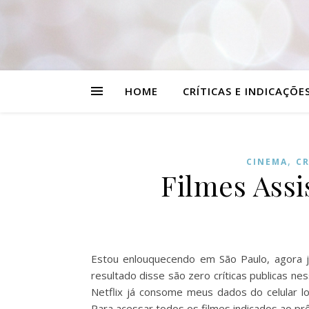
HOME
CRÍTICAS E INDICAÇÕE
,
CINEMA
CR
Filmes Assi
Estou enlouquecendo em São Paulo, agora j
resultado disse são zero críticas publicas ne
Netflix já consome meus dados do celular l
Para acessar todos os filmes indicados ao pr