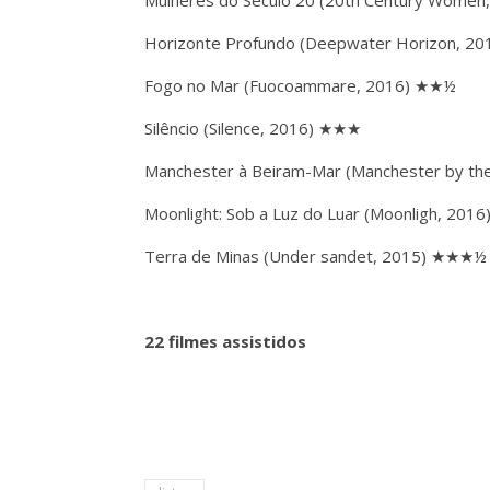
Mulheres do Século 20 (20th Century Wome
Horizonte Profundo (Deepwater Horizon, 2
Fogo no Mar (Fuocoammare, 2016) ★★½
Silêncio (Silence, 2016) ★★★
Manchester à Beiram-Mar (Manchester by t
Moonlight: Sob a Luz do Luar (Moonligh, 20
Terra de Minas (Under sandet, 2015) ★★★½
22 filmes assistidos