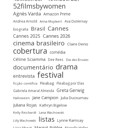
52filmsbywomen
Agnès Varda
Amazon Prime
Andrea Arnold
Ava DuVernay
Anna Muylaert
Cannes
Brasil
biografia
Cannes 2025
Cannes 2026
cinema brasileiro
Claire Denis
cobertura
comédia
Céline Sciamma
Dee Rees
Dia das Bruxas
drama
documentário
festival
entrevista
Fleabag
Fleabag por Elas
ficção científica
Greta Gerwig
Gabriela Amaral Almeida
Jane Campion
Julia Ducournau
Halloween
Juliana Rojas
Kathryn Bigelow
Kelly Reichardt
Lana Wachowski
listas
Lynne Ramsay
Lilly Wachowski
Margot Robbie
Lúcia Murat
Marielle Heller