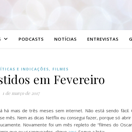
S
PODCASTS
NOTÍCIAS
ENTREVISTAS
G
,
ÍTICAS E INDICAÇÕES
FILMES
stidos em Fevereiro
1 de março de 2017
á há mais de três meses sem internet. Não está sendo fácil.
sse mês. Nem as dicas Netflix eu consegui fazer, porque só abrir
oucamente. Novamente foi um mês repleto de “filmes do Oscar
êmio que eu vi ranqueados, clique
aqui
. Segue a lista: