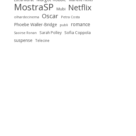
MostraSP
Netflix
Mubi
Oscar
olhardecinema
Petra Costa
romance
Phoebe Waller-Bridge
publi
Sofia Coppola
Sarah Polley
Saoirse Ronan
suspense
Telecine