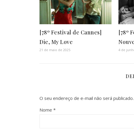
[78º Festival de Cannes]
[78º 
Die, My Love
Nouve
21 de maio de 2025
4 de junh
DE
O seu endereço de e-mail não será publicado.
Nome
*