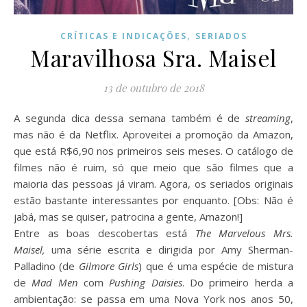
,
CRÍTICAS E INDICAÇÕES
SERIADOS
Maravilhosa Sra. Maisel
13 de outubro de 2018
A segunda dica dessa semana também é de
streaming
,
mas não é da Netflix. Aproveitei a promoção da Amazon,
que está R$6,90 nos primeiros seis meses. O catálogo de
filmes não é ruim, só que meio que são filmes que a
maioria das pessoas já viram. Agora, os seriados originais
estão bastante interessantes por enquanto. [Obs: Não é
jabá, mas se quiser, patrocina a gente, Amazon!]
Entre as boas descobertas está
The Marvelous Mrs.
Maisel,
uma série escrita e dirigida por Amy Sherman-
Palladino (de
Gilmore Girls
) que é uma espécie de mistura
de
Mad Men
com
Pushing Daisies
. Do primeiro herda a
ambientação: se passa em uma Nova York nos anos 50,