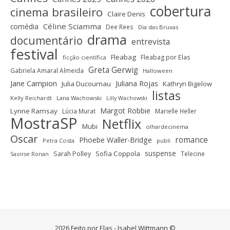
cobertura
cinema brasileiro
Claire Denis
Céline Sciamma
comédia
Dee Rees
Dia das Bruxas
drama
documentário
entrevista
festival
Fleabag
Fleabag por Elas
ficção científica
Greta Gerwig
Gabriela Amaral Almeida
Halloween
Jane Campion
Juliana Rojas
Julia Ducournau
Kathryn Bigelow
listas
Kelly Reichardt
Lana Wachowski
Lilly Wachowski
Margot Robbie
Lynne Ramsay
Lúcia Murat
Marielle Heller
MostraSP
Netflix
Mubi
olhardecinema
Oscar
romance
Phoebe Waller-Bridge
Petra Costa
publi
suspense
Sofia Coppola
Sarah Polley
Telecine
Saoirse Ronan
2026 Feito por Elas - Isabel Wittmann ©