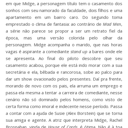
em que Midge, a personagem título tem o casamento dos
sonhos com seu namorado da faculdade, dois filhos e uma
apartamento em um bairro caro. Do segundo toma
emprestado o clima de fantasia: ao contrário de
Mad Men
,
a série não parece se propor a ser um retrato fiel da
época, mas uma versão colorida pelo olhar da
personagem. Midge acompanha o marido, que nas horas
vagas é aspirante a comediante
stand up
a bares onde ele
se apresenta. Ao final do piloto descobre que seu
casamento acabou, porque ele está indo morar com a sua
secretária e ela, bêbada e rancorosa, sobe ao palco para
dar um show ovacionado pelos presentes. Daí pra frente,
morando de novo com os pais, ela arruma um emprego e
passa ela mesma a tentar a carreira de comediante, nesse
cenário não só dominado pelos homens, como visto de
certa forma como imoral e indecente nesse período. Passa
a contar com a ajuda de Susie (Alex Borstein) que se torna
sua amiga e agente. A atriz que interpreta Midge, Rachel
Brosnahan, vinda de
House of Cards
, é ótima. Não é à toa