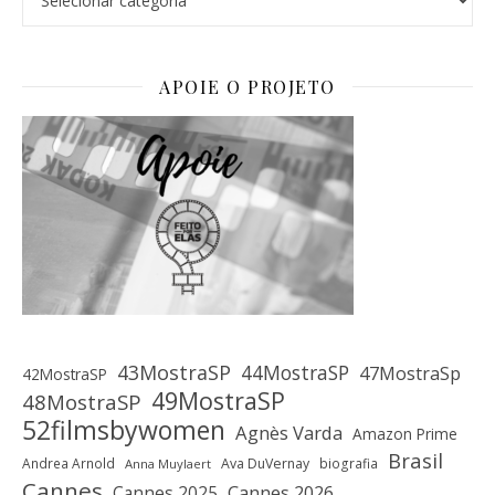
APOIE O PROJETO
43MostraSP
44MostraSP
47MostraSp
42MostraSP
49MostraSP
48MostraSP
52filmsbywomen
Agnès Varda
Amazon Prime
Brasil
Andrea Arnold
Ava DuVernay
biografia
Anna Muylaert
Cannes
Cannes 2025
Cannes 2026